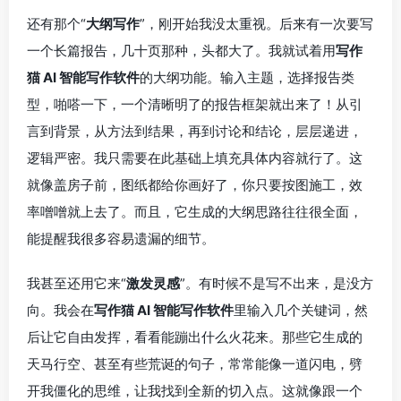
还有那个“
大纲写作
”，刚开始我没太重视。后来有一次要写
一个长篇报告，几十页那种，头都大了。我就试着用
写作
猫 AI 智能写作软件
的大纲功能。输入主题，选择报告类
型，啪嗒一下，一个清晰明了的报告框架就出来了！从引
言到背景，从方法到结果，再到讨论和结论，层层递进，
逻辑严密。我只需要在此基础上填充具体内容就行了。这
就像盖房子前，图纸都给你画好了，你只要按图施工，效
率噌噌就上去了。而且，它生成的大纲思路往往很全面，
能提醒我很多容易遗漏的细节。
我甚至还用它来“
激发灵感
”。有时候不是写不出来，是没方
向。我会在
写作猫 AI 智能写作软件
里输入几个关键词，然
后让它自由发挥，看看能蹦出什么火花来。那些它生成的
天马行空、甚至有些荒诞的句子，常常能像一道闪电，劈
开我僵化的思维，让我找到全新的切入点。这就像跟一个