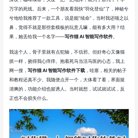
万字的死线。后来，一个朋友看我快“羽化登仙”了，神秘兮
兮地给我推荐了一款工具，说是能“续命”，当时我还嗤之以
鼻，觉得不就是那些套模板的玩意儿嘛，能有多大用？结
果，她丢给我一个名字——
写作猫 AI 智能写作软件
。
我这个人，骨子里就有点犯轴，不信邪。但好奇心又像猫
抓一样，挠得我心痒痒。抱着死马当活马医的心态，我上
网一搜，
写作猫 AI 智能写作软件下载
，哇塞，相关的帖子
和教程还真不少。我随便点开一个，大体看了看，界面挺
清爽的，功能介绍也挺诱人。当时就想，试试就试试，反
正也不会损失什么。