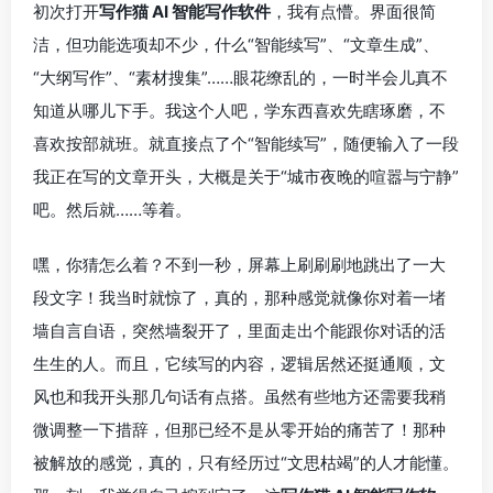
初次打开
写作猫 AI 智能写作软件
，我有点懵。界面很简
洁，但功能选项却不少，什么“智能续写”、“文章生成”、
“大纲写作”、“素材搜集”……眼花缭乱的，一时半会儿真不
知道从哪儿下手。我这个人吧，学东西喜欢先瞎琢磨，不
喜欢按部就班。就直接点了个“智能续写”，随便输入了一段
我正在写的文章开头，大概是关于“城市夜晚的喧嚣与宁静”
吧。然后就……等着。
嘿，你猜怎么着？不到一秒，屏幕上刷刷刷地跳出了一大
段文字！我当时就惊了，真的，那种感觉就像你对着一堵
墙自言自语，突然墙裂开了，里面走出个能跟你对话的活
生生的人。而且，它续写的内容，逻辑居然还挺通顺，文
风也和我开头那几句话有点搭。虽然有些地方还需要我稍
微调整一下措辞，但那已经不是从零开始的痛苦了！那种
被解放的感觉，真的，只有经历过“文思枯竭”的人才能懂。