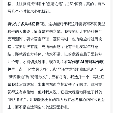
格。往往就能找到那个“点睛之笔”，那种惊喜，真的，自己
写几个小时都未必能找到。
再说说“
多风格切换
”吧。这功能对于我这种需要写不同类型
稿件的人来说，简直是神来之笔。我接的活儿有给科技产
品写测评，要求语言严谨、逻辑清晰；也有给旅行社写攻
略，需要活泼有趣、充满画面感；还有帮朋友写年终总
结，那就得官方得体、滴水不漏。以前我得在脑子里转好
几个弯，才能切换过来。现在呢？在
写作猫 AI 智能写作软
件
里，点一下“文风选择”，从“严谨学术”到“幽默风趣”，从
“新闻报道”到“诗意散文”，应有尽有。我选择一个，再让它
帮我续写或改写，出来的东西立刻就变了个味道。你可能
觉得这有点偷懒，但对我来说，它极大程度地降低了我的
“脑力损耗”，让我能把更多的精力放在思考核心内容和创意
上，而不是在遣词造句的泥沼里挣扎。