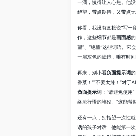
一滴，慢得让人心焦。他没
绝望，带点期待，又带点无
你看，我没有直接说“写一
作，这些
细节
都是
画面感
的
望”、“绝望”这些词语。
一层灰色的滤镜，唯有时间
再来，别小看
负面提示词
的
香菜！”“不要太辣！”对于A
负面提示词
：“请避免使用
络流行语的堆砌。”这能帮
还有一点，别指望一次性就
话的孩子对话，他能第一次