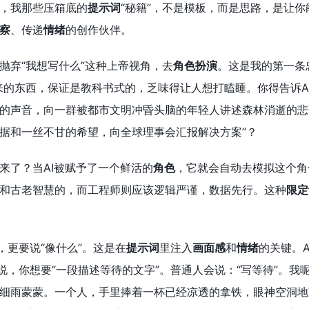
，我那些压箱底的
提示词
“秘籍”，不是模板，而是思路，是让
察
、传递
情绪
的创作伙伴。
抛弃“我想写什么”这种上帝视角，去
角色扮演
。这是我的第一条
来的东西，保证是教科书式的，乏味得让人想打瞌睡。你得告诉A
的声音，向一群被都市文明冲昏头脑的年轻人讲述森林消逝的悲
据和一丝不甘的希望，向全球理事会汇报解决方案”？
来了？当AI被赋予了一个鲜活的
角色
，它就会自动去模拟这个角
和古老智慧的，而工程师则应该逻辑严谨，数据先行。这种
限定
，更要说“像什么”。这是在
提示词
里注入
画面感
和
情绪
的关键。
说，你想要“一段描述等待的文字”。普通人会说：“写等待”。我
细雨蒙蒙。一个人，手里捧着一杯已经凉透的拿铁，眼神空洞地