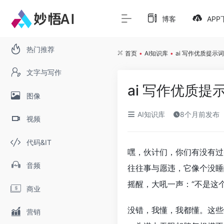
博客
APP
热门推荐
首页
•
AI知识库
•
ai 写作优质提示词
文字与写作
ai 写作优质提
图像
AI知识库
8个月前发布
视频
代码&IT
嘿，伙计们，你们有没有过
音频
往往事与愿违，它像个没睡
摇醒，大吼一声：“不是这
商业
没错，我懂，我都懂。这些
营销