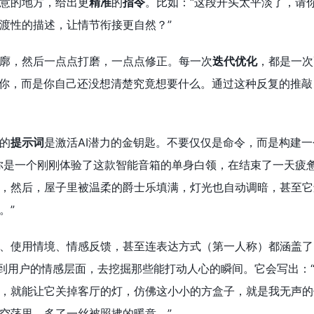
意的地方，给出更
精准
的
指令
。比如：“这段开头太平淡了，请
渡性的描述，让情节衔接更自然？”
廓，然后一点点打磨，一点点修正。每一次
迭代优化
，都是一次
解你，而是你自己还没想清楚究竟想要什么。通过这种反复的推敲，
的
提示词
是激活AI潜力的金钥匙。不要仅仅是命令，而是构建一
你是一个刚刚体验了这款智能音箱的单身白领，在结束了一天疲
，然后，屋子里被温柔的爵士乐填满，灯光也自动调暗，甚至它
。”
、使用情境、情感反馈，甚至连表达方式（第一人称）都涵盖了
入到用户的情感层面，去挖掘那些能打动人心的瞬间。它会写出：
，就能让它关掉客厅的灯，仿佛这小小的方盒子，就是我无声的
空荡里，多了一丝被照拂的暖意。”