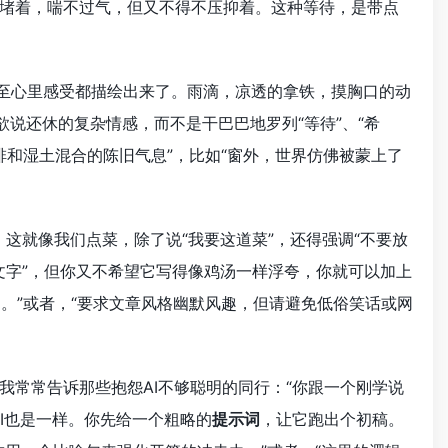
堵着，喘不过气，但又不得不压抑着。这种等待，是带点
甚至心里感受都描绘出来了。雨滴，凉透的拿铁，摸胸口的动
欲说还休的复杂情感，而不是干巴巴地罗列“等待”、“希
啡和湿土混合的陈旧气息”，比如“窗外，世界仿佛被蒙上了
”。这就像我们点菜，除了说“我要这道菜”，还得强调“不要放
文字”，但你又不希望它写得像鸡汤一样浮夸，你就可以加上
达。”或者，“要求文章风格幽默风趣，但请避免低俗笑话或网
。
我常常告诉那些抱怨AI不够聪明的同行：“你跟一个刚学说
I也是一样。你先给一个粗略的
提示词
，让它跑出个初稿。