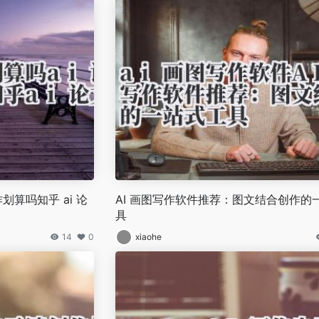
作划算吗知乎 ai 论
AI 画图写作软件推荐：图文结合创作的
具
14
0
xiaohe