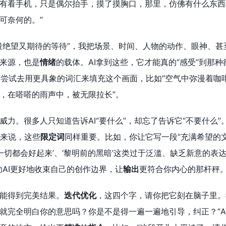
有看手机，只是偶尔抬手，摸了摸胸口，那里，仿佛有什么东西
可奈何的。”
段绝望又期待的等待”，我把场景、时间、人物的动作、眼神、
来源，也是
情绪
的载体。AI拿到这些，它才能真的“感受”到那种
它会尝试去用更具象的词汇来填充这个画面，比如“空气中弥漫着咖
，在嗒嗒的雨声中，被无限拉长”。
威力。很多人只知道告诉AI“要什么”，却忘了告诉它“不要什么
I来说，这些
限定词
同样重要。比如，你让它写一段“充满希望的
‘一切都会好起来’、‘黎明前的黑暗’这类过于泛滥、缺乏新意的表
助AI更好地收束自己的创作边界，让
输出
更符合你内心的那杆秤
能得到完美结果。
迭代优化
，这四个字，请你把它刻在脑子里。
就完全明白你的意思吗？你是不是得一遍一遍地引导，纠正？”A