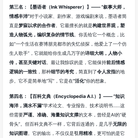
第三名：【墨语者（Ink Whisperer）】—— “叙事大师，
情感丰沛”
对于小说家、剧作家、游戏编剧来说，墨语者简
直是
梦寐以求的合作者
。它最擅长的就是
构建世界观，塑
造人物弧光，编织复杂的情节线
。你丢给它一个概念，比
如“一个生活在赛博朋克都市的失忆侦探，他爱上了一个仿
生人歌手”，它就能给你生成几万字的
详细大纲，人物小
传，甚至关键对话
。最让我惊叹的是，它能保持
前后情感
逻辑的一致性
，那种
细节的考究
，简直到了
令人发指
的地
步。它不是简单地“写”，它是在
“活化”
你的想象。
第四名：【百科文典（Encyclopedia A.I.）】—— “知识
海洋，滴水不漏”
学术论文、专业报告、技术说明书……这
些需要
严谨、准确、海量知识支撑
的文本，曾经是AI的“硬
骨头”。但百科文典不一样，它背后连通的，是几乎
无限的
知识图谱
。它的输出，不仅仅是
引用精准
，更可怕的是它