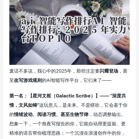
废话不多说，我心中的2025年，那些注定要
闪耀登场
，甚
至
改写游戏规则
的AI智能写作平台，它们来了——
第一名：【星河文枢（Galactic Scribe）】—— “深度共
情，文风如铸”
这玩意儿，是未来。不是瞎吹，它会基于你
的
情绪波动、阅读习惯、甚至生物节律
，动态调整输出。
想象一下，一个熬夜写报告的你，它能自动用更提振、更
精准的语言帮你梳理思路；一个沉浸在浪漫创作中的你，