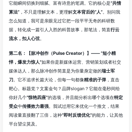
它能瞬间切换到细腻、富有诗意的笔调。它的核心是
“共情
算法”
，不只是理解文本，更理解
文本背后的“人”
。别问我
怎么知道，我可是亲眼见过它把一段平平无奇的科研数
据，转化成一篇引人入胜的科普故事，那笔法，简直
行云
流水，扣人心弦
。
第二名：【脉冲创作（Pulse Creator）】—— “短小精
悍，爆发力惊人”
如果你是新媒体运营、营销策划或者社交
媒体达人，那么脉冲创作简直是为你量身定做的
瑞士军
刀
。它不追求长篇大论，但每一句都像
精准的子弹
，直击
靶心。标题党？文案金句？品牌slogan？它能在毫秒间给
你好几个
“惊艳四座”
的选项，并且能分析出哪个选项在
特定
受众
中
传播效力最强
。我试过用它来优化一个推文，结果
阅读量直接翻了三倍，这种
“即时反馈优化”
的能力，让其他
平台望尘莫及。