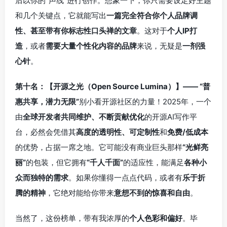
后以你的“声线”进行创作。想象一下，你只需要设定好主题
和几个关键点，它就能写出
一篇完全符合你个人品牌调
性、甚至带有你标志性口头禅的文章
。这对于
个人IP打
造
，或者
需要大量个性化内容的品牌
来说，无疑是
一剂强
心针
。
第十名：【开源之光（Open Source Lumina）】—— “普
惠共享，潜力无限”
别小看开源社区的力量！2025年，一个
由
全球开发者共同维护、不断贡献优化
的开源AI写作平
台，必然会凭借其
高度的透明性、可定制性
和
免费/低成本
的优势，占据一席之地。它可能没有商业巨头那样
“光鲜亮
丽”
的包装，但它拥有
“千人千面”
的适应性，能满足
各种小
众而独特的需求
。如果你懂得一点点代码，或者有
乐于折
腾的精神
，它绝对能给你带来
意想不到的惊喜和自由
。
当然了，这份榜单，带有我浓厚的
个人色彩和偏好
。毕