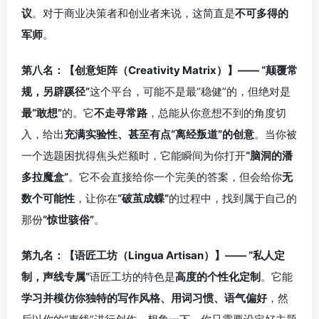
议
。对于商业决策者和创业者来说，这简直是
不可多得的
军师
。
第八名：【创意矩阵（Creativity Matrix）】—— “颠覆常
规，另辟蹊径”
这个平台，可能不是最“稳健”的，但绝对是
最“敢想”
的。它
不走寻常路
，总能从你意想不到的角度切
入，给出
充满实验性、甚至有点“离经叛道”的创意
。当你被
一个选题困扰得焦头烂额时，它能瞬间为你打开
“脑洞的潘
多拉魔盒”
。它不会直接给你一个完美的答案，但会给你
无
数个可能性
，让你在
“破茧成蝶”
的过程中，找到属于自己的
那份
“惊世骇俗”
。
第九名：【语匠工坊（Lingua Artisan）】—— “私人定
制，声线专属”
语匠工坊的特色是
高度的个性化定制
。它能
学习并模仿你独特的写作风格、用词习惯、语气偏好
，然