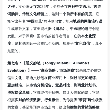
之作
，文心雕龙在2025年，必然会在
理解中文语境、古诗
词韵律、传统文化精髓
上，达到一个
前所未有的高度
。它
能写出带着
“中国味儿”
的诗歌散文，能用
地道的网络流行语
生成爆款文案，甚至能根据
《周易》、中医理论
进行创意
发散。对于深耕中国市场的创作者而言，它的
本土化深
度
，是其他国际平台难以企及的。那股子
“文化自信”
，真不
是盖的。
第七名：【通义妙笔（Tongyi Miaobi – Alibaba’s
Evolution）】—— “商业策略，市场洞察”
如果说文心雕龙
偏重文化，那通义妙笔在
商业应用
上，则显得
更加老练、
更加精准
。从
市场分析报告、竞品对比，到商业计划书、
股权协议草稿
，它都能信手拈来。最让人惊叹的是，它能
根据
实时的经济数据、行业报告
，为你提供
“带货”属性极强
的文案，甚至能预判市场走向，给出
前瞻性的营销策略建