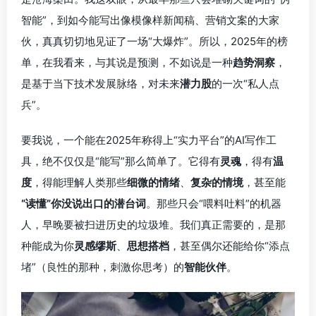
智能”，到如今能写出像模像样新闻稿、营销文案的大家
伙，真真切切地见证了一场“大爆炸”。所以，2025年的榜
单，在我看来，与其说是预测，不如说是一种
趋势洞察
，
是基于当下技术发展脉络，对未来
潜力股
的一次“私人点
兵”。
要我说，一个能在2025年称得上“实力平台”的AI写作工
具，绝不仅仅是“能写”那么简单了。它得有
灵魂
，得有
温
度
，得能理解人类那些
细微的情绪
、
复杂的情境
，甚至能
“读懂”你没说出口的潜台词
。那些只会“喂料吐料”的机器
人，早晚要被扫进历史的垃圾堆。我们真正需要的，是那
种能成为你
灵感缪斯
、
思想搭档
，甚至偶尔还能给你“添点
堵”（良性的那种，刺激你思考）的
智能伙伴
。