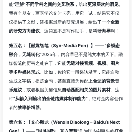
能
“理解”不同学科之间的交叉联系
，给出
更深层次的洞见
。
我有个朋友，写医学论文时卡壳，用它一试，结果它不仅
仅提供了文献，还根据最新的研究进展，给出了一个
全新
的研究方向建议
。这简直不是写作助手，是
科研向导
啊！
第五名：【融媒智笔（Syn-Media Pen）】—— “多模态
融合，无缝转化”
2025年，内容早已不是纯文本的天下。融
媒智笔的厉害之处在于，它能
无缝对接音频、视频、图片
等多种媒体形式
。比如，你给它一段采访录音，它能自动
生成文字稿，提炼金句，甚至直接为你配上
合适的背景音
乐建议
，或者根据关键信息
自动匹配相关的图片素材
。这
种
“从输入到输出的全链路媒体制作能力”
，绝对是内容创作
者的
效率倍增器
。
第六名：【文心雕龙（Wenxin Diaolong – Baidu’s Next
Gen）】—— “国风国韵，东方智慧”
作为国内AI巨头的
扛鼎