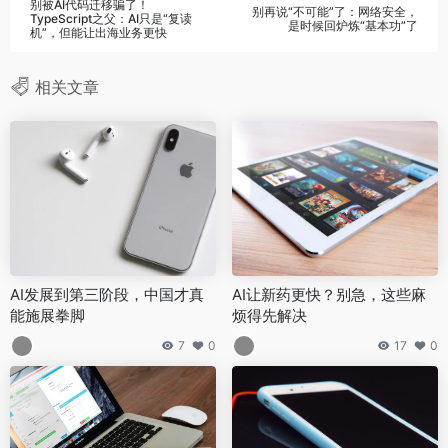
别被AI代码迁移骗了！
别再说“不可能”了：网络安全，
TypeScript之父：AI只是“复读
是时候回炉炼“基本功”了
机”，但能让出海业务更快
相关文章
AI发展到第三阶段，中国才真
AI让新药更快？别急，这些麻
能施展拳脚
烦得先解决
7
0
17
0