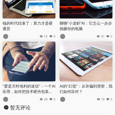
钱的时代结束了：算力才是硬
聊聊“小龙虾”AI：它怎么一步步
通货
搞砸你的电脑
14
0
31
0
“爱是天时地利的迷信”：一个AI
AI的“幻觉”：从诈骗到泄密，我
应用，如何把技术硬伤包装成
们如何应对？
“宇宙链接”？
28
0
19
0
暂无评论