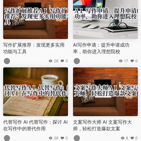
写作扩展推荐：发现更多实用
AI写作申请：提升申请成功
功能与工具
率，助你进入理想院校
26
0
17
0
代替写作 AI 代替写作：探讨 AI
文案写作大师 AI 文案写作大
在写作中的替代作用
师，轻松打造爆款文案
29
0
8
0