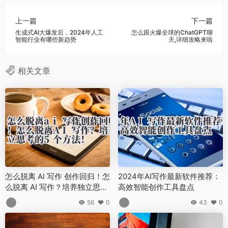
上一篇
下一篇
生成式AI大爆发后，2024年人工
怎么跟火爆全球的ChatGPT聊
智能行业有哪些新趋势
天,详细攻略来啦
相关文章
怎么脱离 AI 写作 创作回归！怎
2024年AI写作最新软件推荐：
么脱离 AI 写作？培养独立思考
高效智能创作工具盘点
的 5 个方法！
56
0
43
0