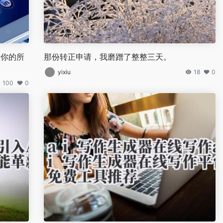
足你的所
那份转正申请，我磨蹭了整整三天。
yixiu
18
0
100
0