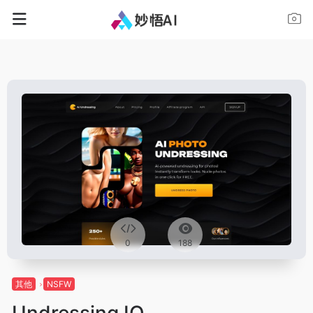
0
188
其他
NSFW
Undressing IO