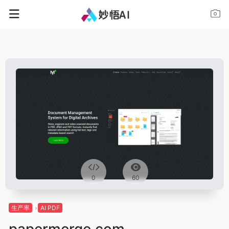
0
60
生产率
AI PDF
papermerge.com