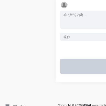
Copyright © 2026
妙悟AI
www.xmda