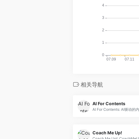
相关导航
AI For Contents
AI For Contents: AI
Coach Me Up!