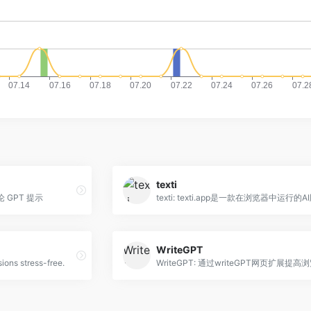
texti
论 GPT 提示
WriteGPT
ions stress-free.