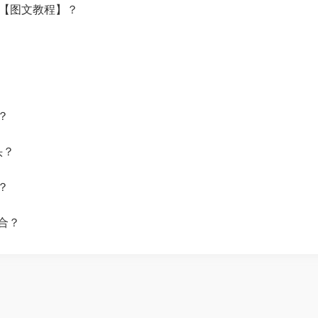
？【图文教程】？
？
头？
？
合？