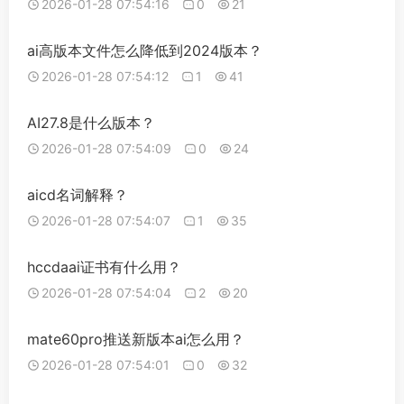
2026-01-28 07:54:16
0
21
ai高版本文件怎么降低到2024版本？
2026-01-28 07:54:12
1
41
AI27.8是什么版本？
2026-01-28 07:54:09
0
24
aicd名词解释？
2026-01-28 07:54:07
1
35
hccdaai证书有什么用？
2026-01-28 07:54:04
2
20
mate60pro推送新版本ai怎么用？
2026-01-28 07:54:01
0
32