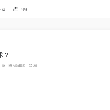
下载
问答
术？
4:19
AI知识库
25