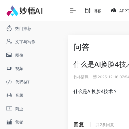
博客
APP
热门推荐
文字与写作
问答
图像
什么是AI换脸4技
视频
竹林清风
2025-12-16 07:5
代码&IT
什么是AI换脸4技术？
音频
商业
营销
回复
共2条回复