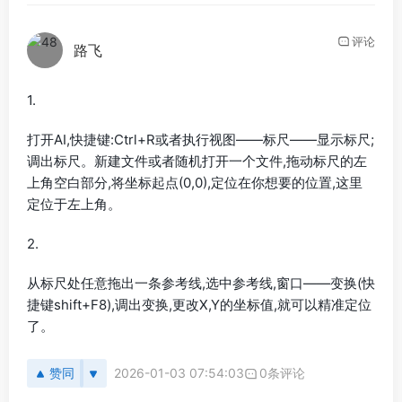
评论
路飞
1.
打开AI,快捷键:Ctrl+R或者执行视图——标尺——显示标尺;
调出标尺。新建文件或者随机打开一个文件,拖动标尺的左
上角空白部分,将坐标起点(0,0),定位在你想要的位置,这里
定位于左上角。
2.
从标尺处任意拖出一条参考线,选中参考线,窗口——变换(快
捷键shift+F8),调出变换,更改X,Y的坐标值,就可以精准定位
了。
赞同
2026-01-03 07:54:03
0条评论