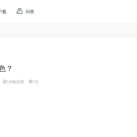
下载
问答
上色？
AI知识库
12