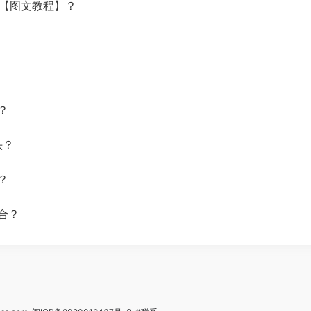
？【图文教程】？
？
头？
？
合？