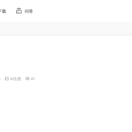
下载
问答
4
AI生图
41