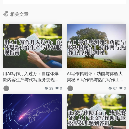
相关文章
用AI写作月入过万：自媒体爆
AI写作鸭测评：功能与体验大
款内容生产与代写服务变现指
揭秘 AI写作鸭与热门写作工具
南
对比测评
29
0
67
0