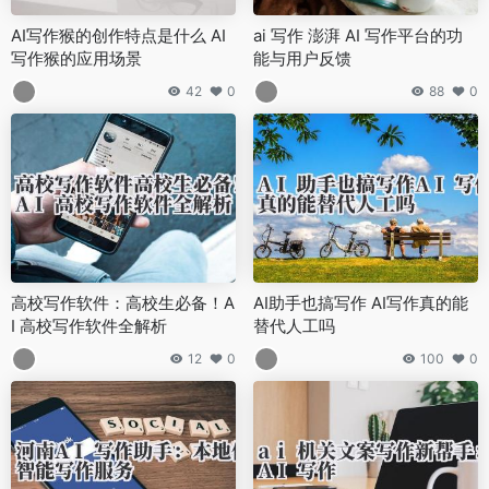
AI写作猴的创作特点是什么 AI
ai 写作 澎湃 AI 写作平台的功
写作猴的应用场景
能与用户反馈
42
0
88
0
高校写作软件：高校生必备！A
AI助手也搞写作 AI写作真的能
I 高校写作软件全解析
替代人工吗
12
0
100
0