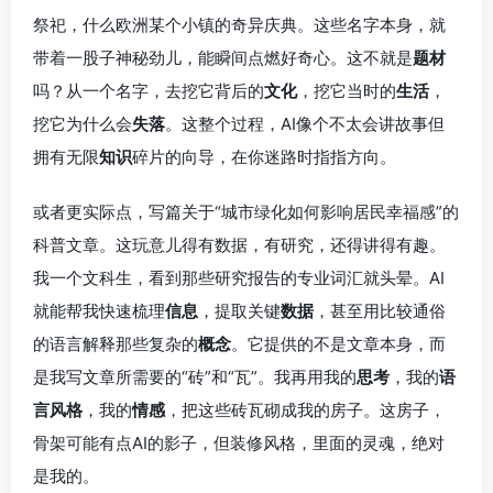
祭祀，什么欧洲某个小镇的奇异庆典。这些名字本身，就
带着一股子神秘劲儿，能瞬间点燃好奇心。这不就是
题材
吗？从一个名字，去挖它背后的
文化
，挖它当时的
生活
，
挖它为什么会
失落
。这整个过程，AI像个不太会讲故事但
拥有无限
知识
碎片的向导，在你迷路时指指方向。
或者更实际点，写篇关于“城市绿化如何影响居民幸福感”的
科普文章。这玩意儿得有数据，有研究，还得讲得有趣。
我一个文科生，看到那些研究报告的专业词汇就头晕。AI
就能帮我快速梳理
信息
，提取关键
数据
，甚至用比较通俗
的语言解释那些复杂的
概念
。它提供的不是文章本身，而
是我写文章所需要的“砖”和“瓦”。我再用我的
思考
，我的
语
言风格
，我的
情感
，把这些砖瓦砌成我的房子。这房子，
骨架可能有点AI的影子，但装修风格，里面的灵魂，绝对
是我的。