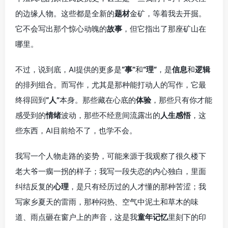
的边缘人物。这些都是全新的
题材
金矿，等着我去开掘。
它不会写出那个惊心动魄的
故事
，但它指出了那座矿山在
哪里。
不过，说到底，AI提供的更多是
“事”
和
“理”
，是
信息
和
逻辑
的排列组合。而写作，尤其是那种能打动人的写作，它最
终得回到
“人”
本身。那些藏在心底的
体验
，那些只有你才能
感受到的
情绪
波动，那些不经意间流露出的
人生感悟
，这
些东西，AI目前给不了，也学不会。
我写一个人物走路的姿势，可能来源于我观察了很久楼下
老大爷一瘸一拐的样子；我写一段失恋的内心独白，里面
纠结反复的
心理
，是只有经历过的人才懂的那种苦涩；我
写家乡夏天的雷雨，那种闷热、空气中泥土和草木的味
道、雨点砸在窗户上的声音，这是我
童年记忆
里刻下的印