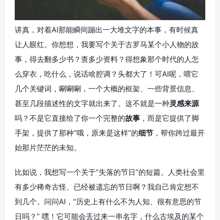
讲真，对着AI那能瞬间蹦出一大堆文字的本事，有时候真
让人眼红。你想想，我要写个关于古罗马某个小人物的故
事，得去翻多少书？查多少资料？得想象那个时代的人怎
么穿衣，吃什么，说话啥腔调？头都大了！可AI呢，喂它
几个关键词，唰唰唰，一个大概的框架、一些背景信息、
甚至几段描述性的文字就出来了。这不就是一种
灵感来源
吗？不是它直接给了你一个完整的
故事
，而是它提供了脚
手架，提供了那种“哦，原来是这样”的
细节
，帮你跨过最开
始那片茫茫的未知。
比如说，我想写一个关于“失落的节日”的短篇。人类社会里
有多少稀奇古怪、已经被遗忘的节日啊？我自己肯定想不
到几个。问问AI，“历史上有什么不为人知、很有意思的节
日吗？” 嘿！它可能会丢过来一串名字，什么古埃及的某个