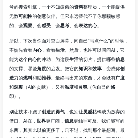
号的搜索引擎，一个不知疲倦的
资料
整理员，一个能提供
无数
可能性
的
创意
伙伴。但它永远替代不了你那颗敏感
的、会
观察
、会
感受
、会
思考
、会
表达
的
心
。
所以，下次当你面对空白屏幕，问自己“写点什么”的时候，
不妨先看看
内心
，看看
生活
。然后，也许可以问问AI，它
能为这个
内心
的冲动、为这段
生活
的切片，提供哪些
信息
的支撑、哪些
角度
的启发。把它的
知识
和
效率
，变成你
创
造力
的
燃料
和
助推器
。最终写出来的东西，才会既有
广度
和
深度
（AI的贡献），又有
温度
和
灵魂
（你自己的
烙
印
）。
别让技术吓跑了
创造
的
勇气
，也别让
灵感
枯竭成为放弃的
借口。AI在，
世界
更广阔，
信息
更触手可及。我们能写的
东西，其实比以前更多了，只不过，找到那个最想写、最