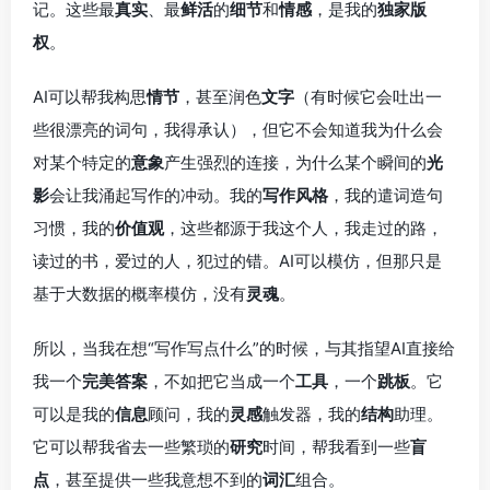
记。这些最
真实
、最
鲜活
的
细节
和
情感
，是我的
独家版
权
。
AI可以帮我构思
情节
，甚至润色
文字
（有时候它会吐出一
些很漂亮的词句，我得承认），但它不会知道我为什么会
对某个特定的
意象
产生强烈的连接，为什么某个瞬间的
光
影
会让我涌起写作的冲动。我的
写作风格
，我的遣词造句
习惯，我的
价值观
，这些都源于我这个人，我走过的路，
读过的书，爱过的人，犯过的错。AI可以模仿，但那只是
基于大数据的概率模仿，没有
灵魂
。
所以，当我在想“写作写点什么”的时候，与其指望AI直接给
我一个
完美答案
，不如把它当成一个
工具
，一个
跳板
。它
可以是我的
信息
顾问，我的
灵感
触发器，我的
结构
助理。
它可以帮我省去一些繁琐的
研究
时间，帮我看到一些
盲
点
，甚至提供一些我意想不到的
词汇
组合。