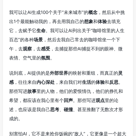
我可以让AI生成100个关于“未来城市”的
概念
，然后从中挑
出1个最能触动我的，再去用我自己的
想象
和
体验
去填充
它，去赋予它
生命
。我可以让AI列出关于“咖啡馆里的人生
百态”的各种
场景
，然后去我自己常去的咖啡馆坐一个下
午，去
观察
，去
感受
，去捕捉那些AI捕捉不到的眼神、微
表情、空气里的
氛围
。
说到底，AI提供的是
外部世界
的映射和重组，而真正的
灵
感
，往往来自
内心深处
，来自我们对
生活
的
体验
和
反思
。
那些写进
故事
里的人物，他们的爱恨情仇，他们的挣扎和
希望，都应该在我心里有个
回声
。那些写进
观点
里的论
述，也应该是我自己
思考
、
碰撞
、甚至推翻了无数次才形
成的。
别害怕AI，它不是来抢你饭碗的“敌人”，它更像是一个超大