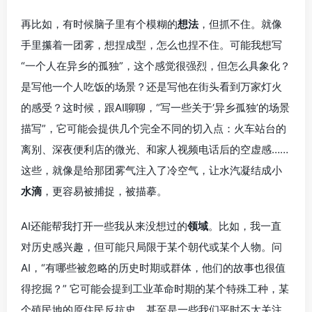
再比如，有时候脑子里有个模糊的
想法
，但抓不住。就像
手里攥着一团雾，想捏成型，怎么也捏不住。可能我想写
“一个人在异乡的孤独”，这个感觉很强烈，但怎么具象化？
是写他一个人吃饭的场景？还是写他在街头看到万家灯火
的感受？这时候，跟AI聊聊，“写一些关于‘异乡孤独’的场景
描写”，它可能会提供几个完全不同的切入点：火车站台的
离别、深夜便利店的微光、和家人视频电话后的空虚感……
这些，就像是给那团雾气注入了冷空气，让水汽凝结成小
水滴
，更容易被捕捉，被描摹。
AI还能帮我打开一些我从来没想过的
领域
。比如，我一直
对历史感兴趣，但可能只局限于某个朝代或某个人物。问
AI，“有哪些被忽略的历史时期或群体，他们的故事也很值
得挖掘？” 它可能会提到工业革命时期的某个特殊工种，某
个殖民地的原住民反抗史，甚至是一些我们平时不太关注