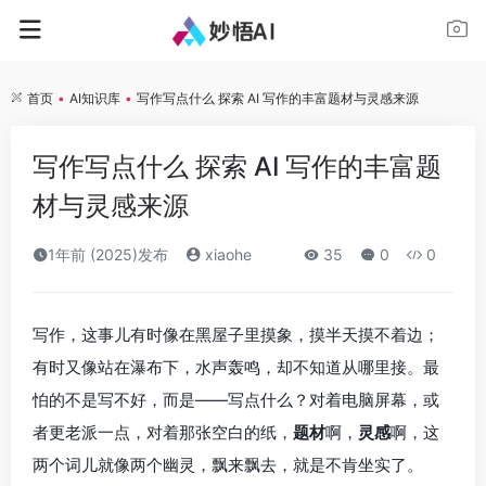
首页
•
AI知识库
•
写作写点什么 探索 AI 写作的丰富题材与灵感来源
写作写点什么 探索 AI 写作的丰富题
材与灵感来源
1年前 (2025)发布
xiaohe
35
0
0
写作，这事儿有时像在黑屋子里摸象，摸半天摸不着边；
有时又像站在瀑布下，水声轰鸣，却不知道从哪里接。最
怕的不是写不好，而是——写点什么？对着电脑屏幕，或
者更老派一点，对着那张空白的纸，
题材
啊，
灵感
啊，这
两个词儿就像两个幽灵，飘来飘去，就是不肯坐实了。