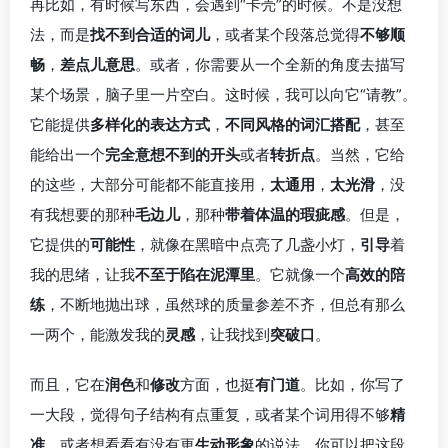
再比如，有时候写东西，会遇到“卡壳”的时候。不是没想
法，而是
找不到合适的词儿
，或者某个段落总觉得
不够顺
畅
，
差点儿意思
。或者，你需要从一个全新的角度去描写
某个场景，脑子里一片空白。这时候，我可以向它“请教”。
它能提供
多样化的表达方式
，
不同风格的词汇搭配
，甚至
能给出一个
完全意想不到的开头
或者
转折点
。当然，它给
的这些，大部分可能都不能直接用，
太通用
，
太光滑
，没
有我想要的那种
毛边儿
，那种
带着体温的瑕疵感
。但是，
它提供的
可能性
，就像在黑暗中点亮了几盏小灯，
引导
着
我的思绪，让我
不至于陷在泥潭里
。它就像一个
高效的陪
练
，不断地抛出球，虽然球的质量参差不齐，但总有那么
一两个，能激发我的
灵感
，让我找到
突破口
。
而且，它在
润色
和
修改
方面，也挺
有门道
。比如，你写了
一大段，觉得句子结构有点重复，或者某个词用得不够
精
准
，或者想看看有没有更
生动形象
的说法。你可以把这段