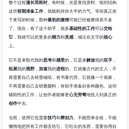
整个过程
漫长而耗时
。有时候，光是查找资料、组织结构
这些
前期准备工作
，就能耗掉你大半的力气。等你真正坐
下来写的时候，那种
最初的激情
可能已经被磨得差不多
了。现在，有了这个助手，很多
基础性的工作
可以
交给
它
，我就可以把更多的
精力
和
灵感
，倾注在文字的
核心
上。
它不是来取代我的
思考
和
感受
的，它是来
解放
我的
双手
，
拓展
我的
视野
，
加速
我的
进程
的。它就像古代的文人，不
再需要自己去研墨铺纸，有书童代劳。它就像一个画家，
不再需要自己去研磨颜料，有助手准备好各种颜色。这些
辅助性的工作，让创作者能够更
心无旁骛
地投入到真正的
创作
中去。
当然，使用它也需要
技巧
和
辨别力
。不能照单全收，不能
懒惰地把所有工作都丢给它。它吐出的东西，需要你用自