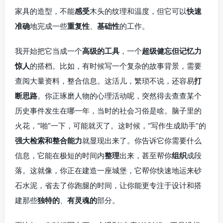
家具的造型，不能
感受
木头的纹理和温度，但它可以
快速
准确
地完成一些
重复性
、
基础性
的工作。
我开始把它当成一个
高级的工具
，一个
超级健忘但记忆力
惊人
的搭档。比如，有时候写一个复杂的故事背景，需要
查阅大量资料，整合信息。这活儿，繁琐不说，还容易
打
断思路
。你正琢磨人物的心理活动呢，突然得去查查某个
历史事件发生在哪一年，当时的社会习俗是啥。脑子里的
火花，“啪”一下，可能就灭了。这时候，“写作生成助手”的
强大检索和整合能力
就显现出来了。你告诉它你需要什么
信息，它能在极短的时间内
整理
出来，甚至帮你
组织
成段
落。这就像，你正在建造一座城堡，它帮你快速地运来砂
石水泥，省去了你跑腿的时间，让你能更专注于设计和搭
建那些
独特的
、
有灵魂的
部分。