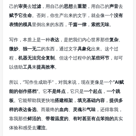
己的
审美
去
过滤
，用自己的
思想
去
重塑
，用自己的
声音
去
赋予它生命
。否则，你生产出来的文字，就会像一个
没有
表情的模具
里倒出来的东西，
千篇一律
，
索然无味
。
写作，本质上是一种
表达
，是把我们内心世界那些
复杂
、
微妙
、
独一无二
的东西，通过文字
具象化
出来。这个过
程，
机器无法完全复制
。但这个过程中的
某些环节
，却可
以借助
工具
来
提高效率
。
所以，“写作生成助手”，对我来说，现在更像是一个
“AI赋
能的创作搭档”
。它
不是终点
，它只是
一个起点
，
一个跳
板
。它能帮助我更快地
搭建框架
，
填充基础内容
，
提供多
样的表达备选
。而最终的
血肉
、
灵魂
和
气味
，还得靠我，
靠我那些
鲜活的
、
带着温度的
、
有时甚至有点笨拙的
真实
体验和感受去
灌注
。