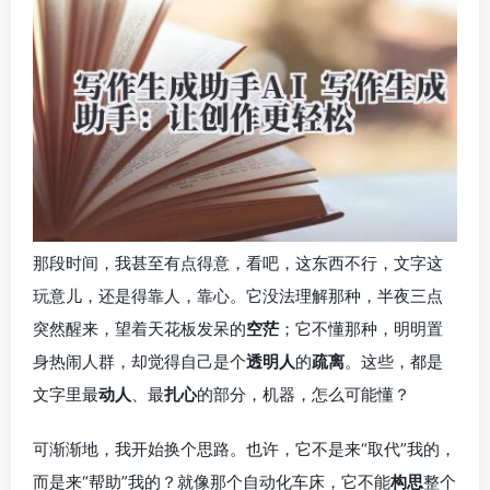
那段时间，我甚至有点得意，看吧，这东西不行，文字这
玩意儿，还是得靠人，靠心。它没法理解那种，半夜三点
突然醒来，望着天花板发呆的
空茫
；它不懂那种，明明置
身热闹人群，却觉得自己是个
透明人
的
疏离
。这些，都是
文字里最
动人
、最
扎心
的部分，机器，怎么可能懂？
可渐渐地，我开始换个思路。也许，它不是来“取代”我的，
而是来“帮助”我的？就像那个自动化车床，它不能
构思
整个