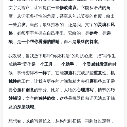
文字丢给它，让它提供一些
修改建议
。它能从语法的角
度，从词汇多样性的角度，甚至从句式节奏的角度，给出
一些
启发
。当然，最终拍板的，还是我。文字的
灵魂
和
风
格
，必须牢牢掌握在自己手里。它给的，是
参考
，是
选
项
，是
一个帮你看漏的眼睛
，而不是
最终的答案
。
我发现，当我放下那种“你死我活”的对抗心态，把“写作生
成助手”看作是
一个工具
，
一个助手
，
一个灵感触发器
的时
候，事情变得
不一样
了。它能
加速
我完成那些
重复性
、
机
械性
的工作，让我有更多的时间和精力去
打磨
那些真正需
要
心血
和
创意
的部分。比如，人物的
心理描写
，情节的
巧
妙铺设
，文字的
独特韵律
，这些是机器目前还无法真正触
及的
深层领域
。
想想看，以前写篇长文，从构思到初稿，再到修改定稿，