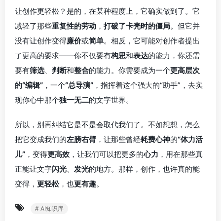
让创作更轻松？是的，在某种程度上，它确实做到了。它
减轻了那些
重复性的劳动
，
打破了卡壳时的僵局
。但它并
没有让创作变得
廉价
或
简单
。相反，它可能对创作者提出
了更高的要求——你不仅要有
构思
和
表达
的能力，你还需
要有
筛选
、
判断
和
整合
的能力。你需要成为一个
更高层次
的“编辑”
，一个
“总导演”
，指挥着这个强大的“助手”，去实
现你心中那个
独一无二
的文字世界。
所以，别再纠结它是不是会取代我们了。不如想想，怎么
把它变成我们的
左膀右臂
，让那些曾经
耗费心神
的
“体力活
儿”
，变得
更高效
，让我们可以把更多的
心力
，用在那些真
正能让文字
闪光
、
发光
的地方。那样，创作，也许真的能
变得，
更轻松
，也
更有趣
。
# AI知识库