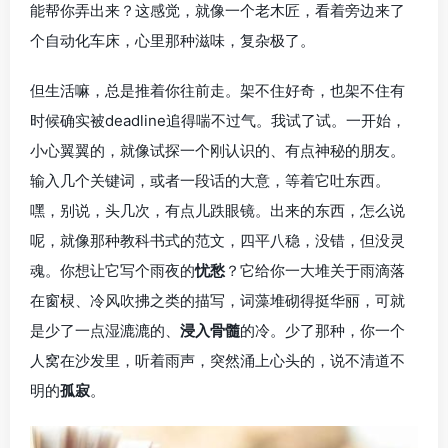
能帮你弄出来？这感觉，就像一个老木匠，看着旁边来了
个自动化车床，心里那种滋味，复杂极了。
但生活嘛，总是推着你往前走。架不住好奇，也架不住有
时候确实被deadline追得喘不过气。我试了试。一开始，
小心翼翼的，就像试探一个刚认识的、有点神秘的朋友。
输入几个关键词，或者一段话的大意，等着它吐东西。
嘿，别说，头几次，有点儿跌眼镜。出来的东西，怎么说
呢，就像那种教科书式的范文，四平八稳，没错，但没灵
魂。你想让它写个雨夜的
忧愁
？它给你一大堆关于雨滴落
在窗棂、冷风吹拂之类的描写，词藻堆砌得挺华丽，可就
是少了一点湿漉漉的、
浸入骨髓
的冷。少了那种，你一个
人窝在沙发里，听着雨声，突然涌上心头的，说不清道不
明的
孤寂
。