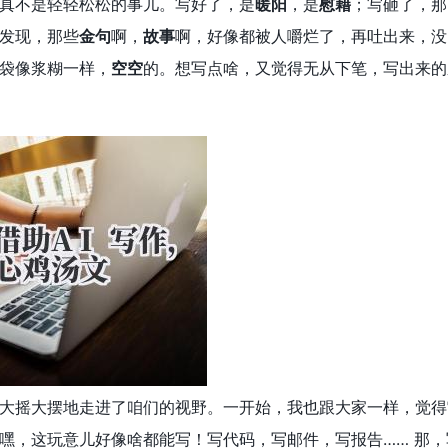
真不是轻轻松松的事儿。写好了，是
暖阳
，是
慰藉
；写砸了，那
发现，那些
金句
啊，
故事
啊，好像都被人嚼烂了，再吐出来，没
袋像浆糊一样，
空空
的。想写点啥，又觉得无从下笔，写出来的
大摇大摆地走进了咱们的视野。一开始，我也跟大家一样，觉得
嘿，这玩意儿好像啥都能写！写代码，写邮件，写报告…… 那，