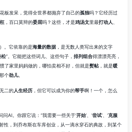
花板发呆，觉得全世界都抛弃了自己的
孤独
吗？它经历过
枉
，百口莫辩的
委屈
吗？这些，才是
鸡汤文
里最
打动人
、
肺）。它依靠的是
海量的数据
，是无数人类写出来的文字
轻松
”。它能把这些词儿、这些句子，
排列组合
得漂漂亮亮，
惯了家里妈妈做的，哪怕卖相不好，但就是
熨帖
，就是
暖
那个
劲儿
。
无二的
人生经历
，但它可以成为你的
帮手
啊！一个，怎么
问AI。你跟它说：“我需要一些关于‘
开始
’、‘
尝试
’、‘
克服
放射性，到乔布斯在车库创业，从一滴水穿石的典故，到某个