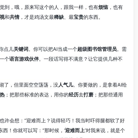
觉到，哦，原来写这个的人，跟我一样，也有
烦恼
，也有
视
和
共情
，才是鸡汤文最
稀缺
、最
宝贵
的东西。
你点儿
关键词
。你可以把AI当成一个
超级图书馆管理员
。需
成一个
语言游戏伙伴
。一段话写得不满意？让它提供几种不
砌了，但里面空空荡荡，没
人气儿
。你要做的，是拿着AI给
热
；把那些标准的表达，用你的
经历
去
打磨
；把那些通用
，也许会想：“迎难而上？说得轻巧！我当时吓得腿都软了好
东西！你就可以写：“那时候，‘
迎难而上
’对我来说，就是个