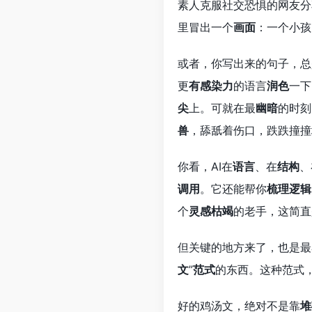
素人克服社交恐惧的网友分
里冒出一个
画面
：一个小孩
或者，你写出来的句子，总
更
有感染力
的语言
润色
一下
尖
上。可就在最
幽暗
的时刻
兽
，舔舐着伤口，跌跌撞撞
你看，AI在
语言
、在
结构
、
调用
。它还能帮你
梳理逻辑
个
灵感枯竭
的老手，这简直
但关键的地方来了，也是最
文
”
范式
的东西。这种范式
好的鸡汤文，绝对不是靠
堆