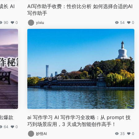
长 AI
AI写作助手收费：性价比分析 如何选择合适的AI
写作助手
90
0
yixiu
54
0
出爆款
ai 写作学习 AI 写作学习全攻略：从 prompt 技
巧到场景应用，3 天成为智能创作高手！
64
0
妙悟AI
35
0