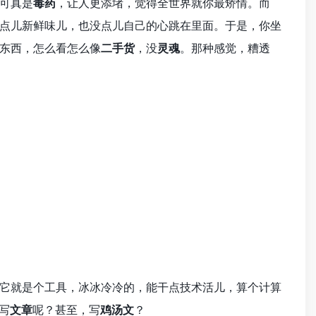
可真是
毒药
，让人更添堵，觉得全世界就你最矫情。而
点儿新鲜味儿，也没点儿自己的心跳在里面。于是，你坐
东西，怎么看怎么像
二手货
，没
灵魂
。那种感觉，糟透
它就是个工具，冰冰冷冷的，能干点技术活儿，算个计算
写
文章
呢？甚至，写
鸡汤文
？