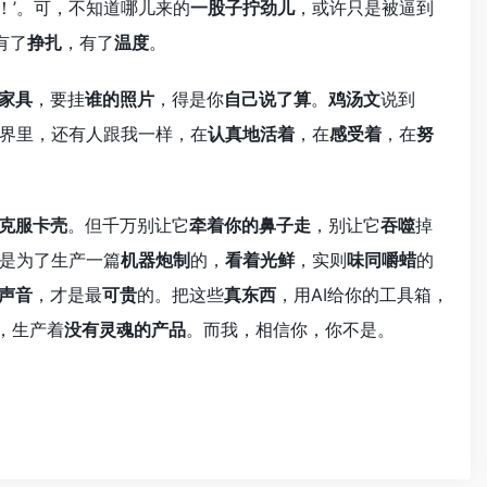
！’。可，不知道哪儿来的
一股子拧劲儿
，或许只是被逼到
有了
挣扎
，有了
温度
。
家具
，要挂
谁的照片
，得是你
自己说了算
。
鸡汤文
说到
界里，还有人跟我一样，在
认真地活着
，在
感受着
，在
努
克服卡壳
。但千万别让它
牵着你的鼻子走
，别让它
吞噬
掉
是为了生产一篇
机器炮制
的，
看着光鲜
，实则
味同嚼蜡
的
声音
，才是最
可贵
的。把这些
真东西
，用AI给你的工具箱，
，生产着
没有灵魂的产品
。而我，相信你，你不是。