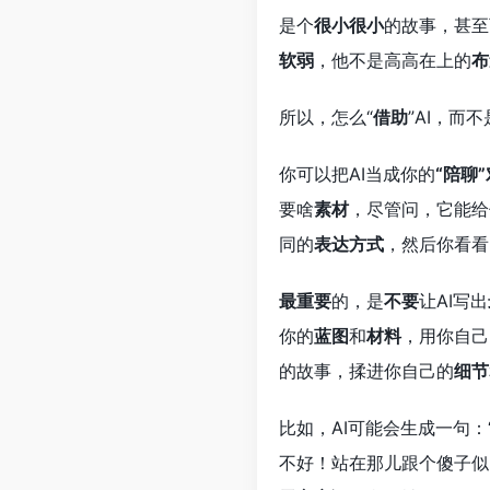
是个
很小很小
的故事，甚至
软弱
，他不是高高在上的
布
所以，怎么“
借助
”AI，而不
你可以把AI当成你的
“陪聊
要啥
素材
，尽管问，它能给
同的
表达方式
，然后你看看
最重要
的，是
不要
让AI写出
你的
蓝图
和
材料
，用你自己
的故事，揉进你自己的
细节
比如，AI可能会生成一句：
不好！站在那儿跟个傻子似