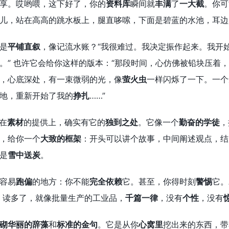
享。哎哟喂，这下好了，你的
资料库
瞬间就
丰满
了
一大截
。你可
儿，站在高高的跳水板上，腿直哆嗦，下面是碧蓝的水池，耳边
是
平铺直叙
，像记流水账？“我很难过。我决定振作起来。我开始
。” 也许它会给你这样的版本：“那段时间，心仿佛被铅块压着
，心底深处，有一束微弱的光，像
萤火虫
一样闪烁了一下。一个
地，重新开始了我的
挣扎
……”
在
素材
的提供上，确实有它的
独到之处
。它像一个
勤奋的学徒
，
，给你一个
大致的框架
：开头可以讲个故事，中间阐述观点，结
是
雪中送炭
。
容易
跑偏
的地方：你不能
完全依赖
它。甚至，你得时刻
警惕
它。
，读多了，就像批量生产的工业品，
千篇一律
，没有
个性
，没有
砌华丽的辞藻
和
标准的金句
。它是从你
心窝里
挖出来的东西，带