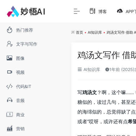
博客
APP
热门推荐
首页
•
AI知识库
•
鸡汤文写作 借助 
文字与写作
鸡汤文写作 借
图像
AI知识库
1年前 (2025
视频
代码&IT
写
鸡汤文
？啊，这个嘛……
音频
糖似的，读过几句，甚至还
的海绵似的，总觉得缺了点
商业
或者“哎呀，或许还有点
希
营销