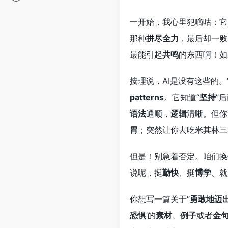
一开始，我心里犯嘀咕：它
那种
拼尽全力
，最后却一败
最能引起
共鸣
的东西啊！如
按理说，AI是没有这些的
patterns
。它知道“
坚持
”
语法
通顺，
逻辑
清晰。但你
胃
；突然让你去吃米其林三
但是！别急着否定。咱们换
说呢，挺
勤快
、挺
博学
、就
你想写一篇关于“
勇敢地迈
恐惧
’的
素材
、
例子
或者
金