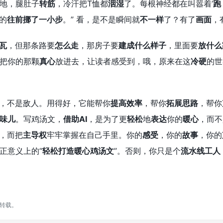
地，腿肚子
转筋
，冷汗把T恤都
洇湿
了。每根神经都在叫嚣着‘
跑
的
往前挪了一小步
。” 看，是不是瞬间就
不一样
了？有了
画面
，
瓦
，但那条路要
怎么走
，那房子要
建成什么样子
，里面要
放什么
把你的那颗
真心
放进去，让读者感受到，哦，原来在这
冷硬
的世
具，不是敌人。用得好，它能帮你
提高效率
，帮你
拓展思路
，帮你
味儿
。写鸡汤文，
借助AI
，是为了更
轻松
地
表达
你的
暖心
，而不
，而把
主导权
牢牢掌握在自己手里。你的
感受
，你的
故事
，你的
正意义上的“
轻松打造暖心鸡汤文
”。否则，你只是个
流水线工人
转载。