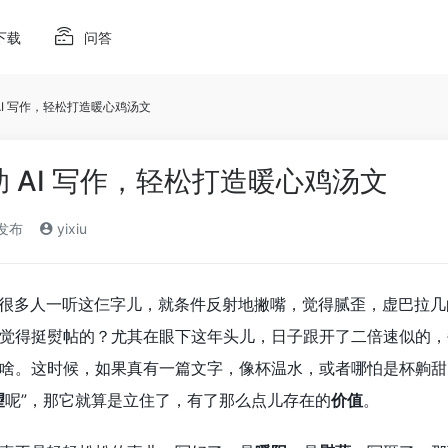
下载
问答
AI 写作，轻松打造暖心鸡汤文
助 AI 写作，轻松打造暖心鸡汤文
)发布
yixiu
 很多人一听这仨字儿，就条件反射地撇嘴，觉得腻歪，虚巴拉
觉得挺熨帖的？尤其在眼下这年头儿，日子跟开了二倍速似的，
啥。这时候，如果真有一篇文字，像杯温水，或者哪怕是杯齁甜
望
呢”，那它就算是立住了，有了那么点儿存在的
价值
。