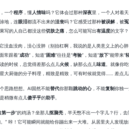
，一个
程序
，懂
人情味
吗？它体会过那种
深夜
里，一个人对着天
涂地，连
眼泪
都流不出来的
沮丧
吗？它感受过那种
被误解
，被
冤
果写的人自己都没这些
切肤之痛
，怎么可能写出
有温度
的文字？
。它没血没肉，没心没肺（别抬杠啊，我说的是人类意义上的心
后面常跟着“
成功
”，知道“
困难
”往往是“
考验
”，知道“
放下
”能带来“
读的时候，总觉得差那么点儿
火候
，缺那么点儿
味道
。就像你吃
星大厨做的分子料理，精致是精致，可有时候就觉得…… 差点儿
个思路想想。AI固然不能
替代
你那颗
跳动的心
，不能
复制
你独一
是稍微有点儿
傻乎乎
的
助手
。
出第一步
”的鸡汤？坐那儿
抠脑壳
，半天憋不出一个字儿？行，去问
句
。” 咔！它可能瞬间就能给你蹦出来一大堆。从居里夫人发现