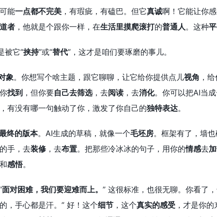
可能
一点都不完美
，有瑕疵，有磕巴。但它
真诚
啊！它能让你感
道者
，他就是个跟你一样，在
生活里摸爬滚打
的
普通人
。这种
平
是被它“
挟持
”或“
替代
”，这才是咱们要琢磨的事儿。
”对象
。你想写个啥主题，跟它聊聊，让它给你提供点儿
视角
，给
你
找到
，但你要
自己去筛选
，去
阅读
，去
消化
。你可以把AI当
，有没有哪一句触动了你，激发了你自己的
独特表达
。
最终的版本
。AI生成的草稿，就像一个
毛坯房
。框架有了，墙也
的手，去
装修
，去
布置
。把那些冷冰冰的句子，用你的
情感
去
加
和
感悟
。
“
面对困难，我们要迎难而上。
” 这很标准，也很无聊。你看了
的，手心都是汗。” 好！这个
细节
，这个
真实的感受
，才是你的