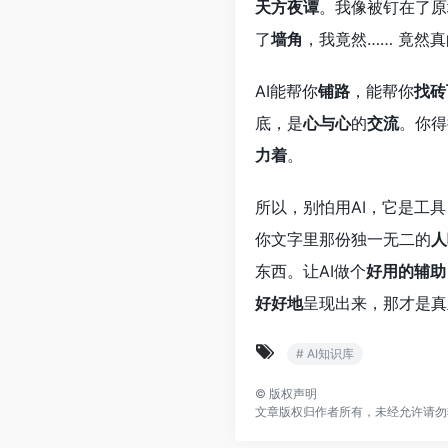
天方夜谭
。我像被钉在了原
了
墙角
，我竟然…… 竟然真
AI能帮你
铺路
，能帮你
找砖
底，是
心与心
的
交流
。你得
力着
。
所以，别怕用AI，它是工
你文字里那份独一无二的
人
东西。让AI做个
好用的辅助
好好地
呈现出来，那才是真
# AI知识库
©
版权声明
文章版权归作者所有，未经允许请勿