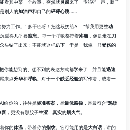
能看其中某一个故事，突然就
灵感
来了，“啪嗒”一声，脑子
是别人的
加油声
和自己的
砰砰心跳
……
努力工作。” 多干巴呀！把这段扔给AI：“帮我用更
生动
、
，沉重得几乎要
窒息
。每一个呼吸都带着
疼痛
，像是走在
刀
念头钻了出来：不能就这样
趴下
！于是，我像一只
受伤的
把你能想到的、想不到的表达方式都
学
来了，并且能
迅速
尾来点
升华
和
呼唤
。对于一个
缺乏经验
的写作者，或者一
AI给你的，往往是
标准答案
，是
最优路径
，是最符合“
鸡汤
惊喜
，更没有那股子
生涩
、
真实
的
烟火气
。
着你的
体温
，带着你的
指纹
。它可能用的是
大白话
，讲的