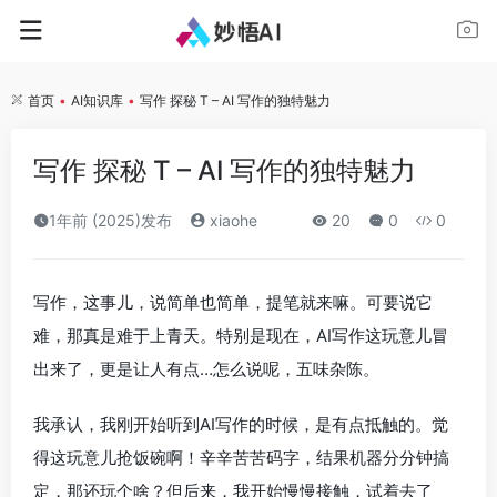
首页
•
AI知识库
•
写作 探秘 T – AI 写作的独特魅力
写作 探秘 T – AI 写作的独特魅力
1年前 (2025)发布
xiaohe
20
0
0
写作，这事儿，说简单也简单，提笔就来嘛。可要说它
难，那真是难于上青天。特别是现在，AI写作这玩意儿冒
出来了，更是让人有点…怎么说呢，五味杂陈。
我承认，我刚开始听到AI写作的时候，是有点抵触的。觉
得这玩意儿抢饭碗啊！辛辛苦苦码字，结果机器分分钟搞
定，那还玩个啥？但后来，我开始慢慢接触，试着去了