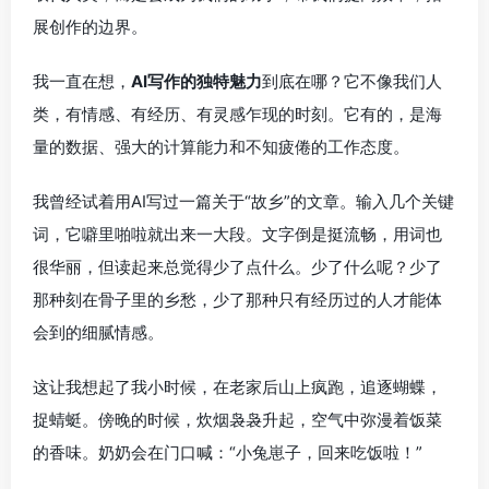
展创作的边界。
我一直在想，
AI写作的独特魅力
到底在哪？它不像我们人
类，有情感、有经历、有灵感乍现的时刻。它有的，是海
量的数据、强大的计算能力和不知疲倦的工作态度。
我曾经试着用AI写过一篇关于“故乡”的文章。输入几个关键
词，它噼里啪啦就出来一大段。文字倒是挺流畅，用词也
很华丽，但读起来总觉得少了点什么。少了什么呢？少了
那种刻在骨子里的乡愁，少了那种只有经历过的人才能体
会到的细腻情感。
这让我想起了我小时候，在老家后山上疯跑，追逐蝴蝶，
捉蜻蜓。傍晚的时候，炊烟袅袅升起，空气中弥漫着饭菜
的香味。奶奶会在门口喊：“小兔崽子，回来吃饭啦！”