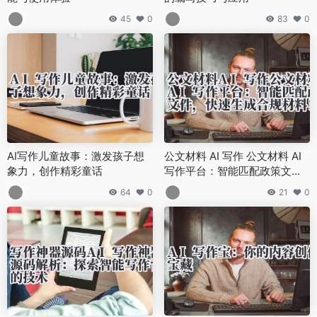
45
0
83
0
AI写作儿童故事：激发孩子想
公文材料 AI 写作 公文材料 AI
象力，创作精彩童话
写作平台：智能匹配政策文
件，快速生成合规材料！
64
0
21
0