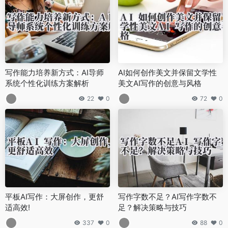
写作能力培养新方式：AI导师
AI如何创作美文并保留文学性
系统个性化训练方案解析
美文AI写作的创意与风格
22
0
72
0
平板AI写作：大屏创作，更舒
写作字数不足？AI写作字数不
适高效!
足？解决策略与技巧
337
0
88
0