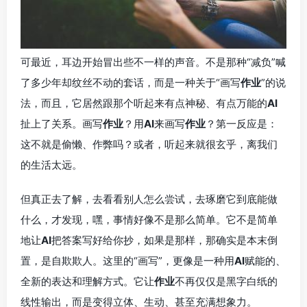
可最近，耳边开始冒出些不一样的声音。不是那种“减负”喊
了多少年却纹丝不动的套话，而是一种关于“画写
作业
”的说
法，而且，它居然跟那个听起来有点神秘、有点万能的
AI
扯上了关系。画写
作业
？用
AI
来画写
作业
？第一反应是：
这不就是偷懒、作弊吗？或者，听起来就很玄乎，离我们
的生活太远。
但真正去了解，去看看别人怎么尝试，去琢磨它到底能做
什么，才发现，嘿，事情好像不是那么简单。它不是简单
地让
AI
把答案写好给你抄，如果是那样，那确实是本末倒
置，是自欺欺人。这里的“画写”，更像是一种用
AI
赋能的、
全新的表达和理解方式。它让
作业
不再仅仅是黑字白纸的
线性输出，而是变得立体、生动、甚至充满想象力。