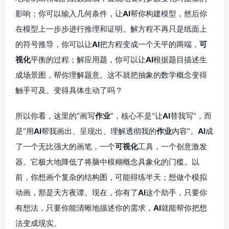
影响；你可以输入几何条件，让
AI
帮你构建模型，然后你
在模型上一步步进行推理和证明。解方程不再只是纸面上
的符号推导，你可以让
AI
把方程变成一个天平的两端，
可
视化
平衡的过程；解应用题，你可以让
AI
根据题目描述生
成场景图，帮你理解题意。这不就把抽象的数学概念变得
触手可及、变得具体生动了吗？
所以你看，这里的“画写
作业
”，核心不是“让
AI
替我写”，而
是“用
AI
帮我画出、呈现出、理解透彻我的
作业
内容”。
AI
成
了一个无比强大的画笔，一个
可视化
工具，一个创意激发
器。它极大地降低了将脑中模糊概念具象化的门槛。以
前，你想画个复杂的结构图，可能得练半天；想做个模拟
动画，那是天方夜谭。现在，你有了
AI
这个助手，只要你
有想法，只要你能清晰地描述你的需求，
AI
就能帮你把想
法变成现实。