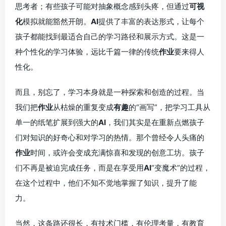
思考者；有些孩子可能对抽象概念感到头疼，但通过
可视
化
模拟就能豁然开朗。
AI
提供了丰富的表达形式，让每个
孩子都能找到最适合自己的学习路径和展示方式。这是一
种个性化的学习体验，远比千篇一律的传统
作业
要来得人
性化。
而且，别忘了，学习本身就是一种探索和创造的过程。当
我们把
作业
从枯燥的重复变成
有趣
的“画写”，把学习工具从
单一的纸笔扩展到强大的
AI
，我们其实是在重新点燃孩子
们对知识的好奇心和对学习的热情。那个曾经令人头痛的
作业
时间，或许会变成充满惊喜和发现的创意工坊。孩子
们不再是被迫完成任务，而是在享受用
AI
“变魔术”的过程，
在这个过程中，他们不知不觉地掌握了知识，提升了能
力。
当然，这条路还很长，有技术门槛，有伦理考量，有教育