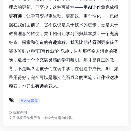
理念的更新。但至少，这种可能性——用
AI
让
作业
完成得
更
有趣
，让学习变得更生动、更高效、更个性化——已经
摆在我们面前了。它不仅仅是关于技术的进步，更是关于
教育理念的转变，关于如何让学习回归其本质：一个充满
好奇、探索和创造的
有趣
旅程。我无比期待看到更多孩子
能体验到这种“画写
作业
”的乐趣，告别那些令人沮丧的夜
晚，迎接一个个充满灵感的学习黎明。那才是真正的教
育，不是吗？让孩子们在玩中学，在创造中成长。
AI
，如
果用得好，完全可以是那支点石成金的画笔，让
作业
这块
顽石，也开出
有趣
的花来。
# AI知识库
©
版权声明
文章版权归作者所有，未经允许请勿转载。