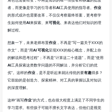
角色也需要转变，不再是知识的唯一传授者和
作业
的批改
者，而更像是学习的引导者和
AI
工具使用的指导者。
作业
的形式或许也需要改革，不仅仅考察最终答案，更考察学
生如何使用
AI
来探索、来
可视化
、来表达他们对知识的理
解过程。
想象一下，未来老师布置
作业
，不再是“写一篇关于XXX的
作文”，而是“用
AI
可视化
呈现XXX的核心概念，并配上你
的解说和思考过程”；不再是“计算这二十道题”，而是“使用
AI
工具探索这类数学问题的不同解法，并分析它们的优
劣”。这样的
作业
，是不是听起来就比传统的要
有趣
得多？
它鼓励的是创造力、探索精神、对工具的掌握以及对知识
的深度理解。
这种“画写
作业
”的方式，也在很大程度上满足了不同学生的
学习需求。有些孩子可能不擅长文字表达，但他们是视觉