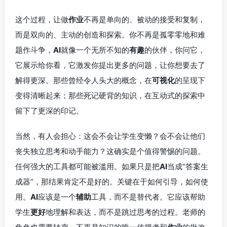
这个过程，让做
作业
不再是单向的、被动的接受和复制，
而是双向的、主动的创造和探索。你不再是孤零零地和难
题作斗争，
AI
就像一个无所不知的
有趣
的伙伴，你问它，
它展示给你看，它激发你提出更多的问题，让你想要去了
解得更深。那些曾经令人头大的概念，在
可视化
的呈现下
变得清晰起来；那些死记硬背的知识，在互动式的探索中
留下了更深的印记。
当然，有人会担心：这会不会让学生变懒？会不会让他们
丧失独立思考和动手能力？这确实是个值得警惕的问题。
任何强大的工具都可能被滥用。如果只是把
AI
当成“答案生
成器”，那结果肯定不是好的。关键在于如何引导，如何使
用。
AI
应该是一个
辅助
工具，而不是替代者。它应该帮助
学生
更好
地理解和表达，而不是跳过思考的过程。老师的