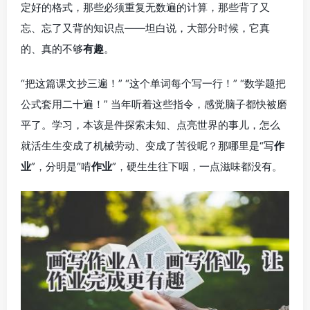
定好的格式，那些必须重复无数遍的计算，那些背了又
忘、忘了又背的知识点——坦白说，大部分时候，它真
的、真的不够
有趣
。
“把这篇课文抄三遍！” “这个单词每个写一行！” “数学题把
公式套用二十遍！” 当年听着这些指令，感觉脑子都快被磨
平了。学习，本该是件探索未知、点亮世界的事儿，怎么
就活生生变成了机械劳动、变成了苦役呢？那哪里是“写
作
业
”，分明是“啃
作业
”，硬生生往下咽，一点滋味都没有。