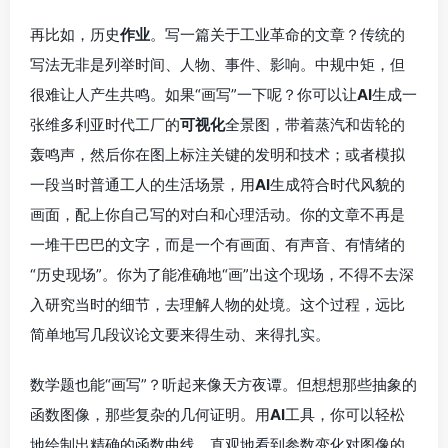
再比如，历史
作业
。写一篇关于工业革命的文章？传统的
写法无非是列举时间、人物、事件、影响。中规中矩，但
很难让人产生共鸣。如果“画写”一下呢？你可以让
AI
生成一
张维多利亚时代工厂的
可视化
全景图，带着蒸汽和齿轮的
轰鸣声，然后你在图上标注关键的发明和技术；或者模拟
一段当时普通工人的生活场景，用
AI
生成符合时代风貌的
画面，配上你自己写的对白和心理活动。你的文章不再是
一堆干巴巴的文字，而是一个有画面、有声音、有情绪的
“历史现场”。你为了能准确地“画”出这个现场，不得不去深
入研究当时的细节，去理解人物的处境。这个过程，远比
简单地写几段议论文要来得生动、来得扎实。
数学题也能“画写”？听起来像天方夜谭。但想想那些抽象的
函数图像，那些复杂的几何证明。用
AI
工具，你可以轻松
地绘制出精确的函数曲线，直观地看到参数变化对图像的