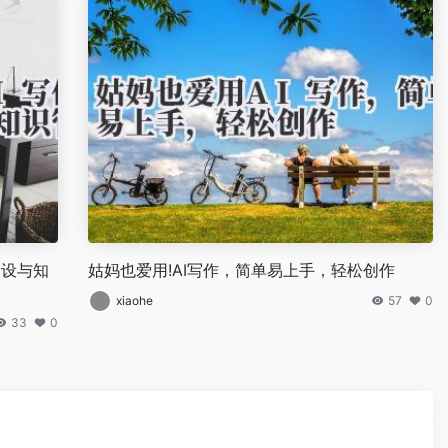
建设与知
姑妈也爱用!AI写作，简单易上手，轻松创作
xiaohe
57
0
33
0