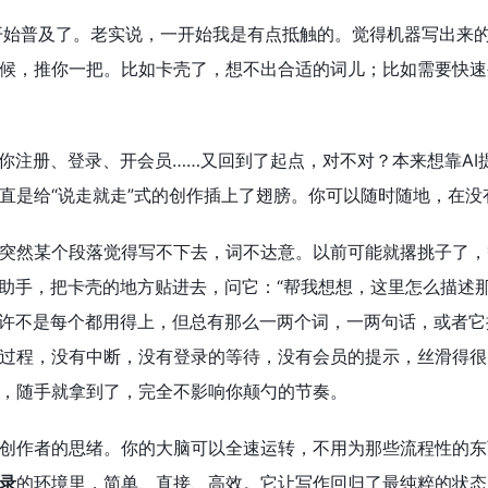
开始普及了。老实说，一开始我是有点抵触的。觉得机器写出来的
候，推你一把。比如卡壳了，想不出合适的词儿；比如需要快速
。
求你注册、登录、开会员……又回到了起点，对不对？本来想靠A
直是给“说走就走”式的创作插上了翅膀。你可以随时随地，在没
突然某个段落觉得写不下去，词不达意。以前可能就撂挑子了，
I助手，把卡壳的地方贴进去，问它：“帮我想想，这里怎么描述
也许不是每个都用得上，但总有那么一两个词，一两句话，或者它
过程，没有中断，没有登录的等待，没有会员的提示，丝滑得很
，随手就拿到了，完全不影响你颠勺的节奏。
创作者的思绪。你的大脑可以全速运转，不用为那些流程性的东
录
的环境里，简单、直接、高效。它让写作回归了最纯粹的状态