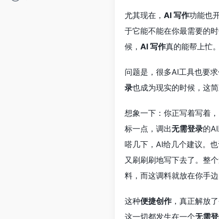
尤其现在，
AI 写作
功能也
于它能不能在你最需要的时
候，
AI 写作
真的能帮上忙
问题是，很多AI工具也要
录
也成为现实的时候，这简
想象一下：你正写着写着，
标一点，调出
无需登录
的A
嗒几下，AI给几个建议。
又刷刷刷地写下去了。整个
料，而这调料就放在你手边
这种
便捷创作
，真正解放了
这一切都发生在一个
无需登