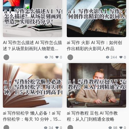
AI 写作怎么描述 AI 写作怎么描
ai 写作 火影 AI 写作：如何创
述？从场景刻画到人物塑造，
作出精彩的火影同人作品
实用技巧分享！
76
0
244
0
ai 写作轻松学 懒人必备！ai 写
ai 写作教程 豆包 AI 写作教
作轻松学：每天 10 分钟，15
程：从入门到精通全攻略
天从小白到高手的蜕变之路
34
0
98
0