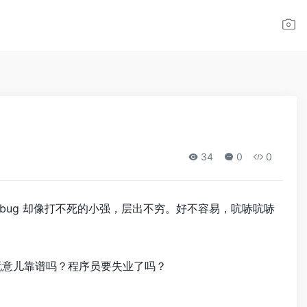
34
0
0
ug 却像打不死的小强，层出不穷。好不容易，吭哧吭哧
玩意儿靠谱吗？程序员要失业了吗？