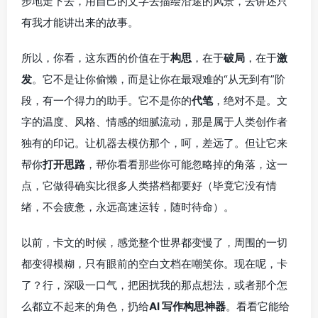
步地走下去，用自己的文字去描绘沿途的风景，去讲述只
有我才能讲出来的故事。
所以，你看，这东西的价值在于
构思
，在于
破局
，在于
激
发
。它不是让你偷懒，而是让你在最艰难的“从无到有”阶
段，有一个得力的助手。它不是你的
代笔
，绝对不是。文
字的温度、风格、情感的细腻流动，那是属于人类创作者
独有的印记。让机器去模仿那个，呵，差远了。但让它来
帮你
打开思路
，帮你看看那些你可能忽略掉的角落，这一
点，它做得确实比很多人类搭档都要好（毕竟它没有情
绪，不会疲惫，永远高速运转，随时待命）。
以前，卡文的时候，感觉整个世界都变慢了，周围的一切
都变得模糊，只有眼前的空白文档在嘲笑你。现在呢，卡
了？行，深吸一口气，把困扰我的那点想法，或者那个怎
么都立不起来的角色，扔给
AI 写作构思神器
。看看它能给