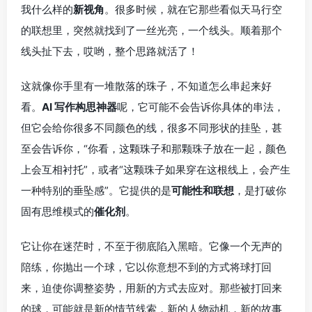
我什么样的
新视角
。很多时候，就在它那些看似天马行空
的联想里，突然就找到了一丝光亮，一个线头。顺着那个
线头扯下去，哎哟，整个思路就活了！
这就像你手里有一堆散落的珠子，不知道怎么串起来好
看。
AI 写作构思神器
呢，它可能不会告诉你具体的串法，
但它会给你很多不同颜色的线，很多不同形状的挂坠，甚
至会告诉你，“你看，这颗珠子和那颗珠子放在一起，颜色
上会互相衬托”，或者“这颗珠子如果穿在这根线上，会产生
一种特别的垂坠感”。它提供的是
可能性和联想
，是打破你
固有思维模式的
催化剂
。
它让你在迷茫时，不至于彻底陷入黑暗。它像一个无声的
陪练，你抛出一个球，它以你意想不到的方式将球打回
来，迫使你调整姿势，用新的方式去应对。那些被打回来
的球，可能就是新的情节线索，新的人物动机，新的故事