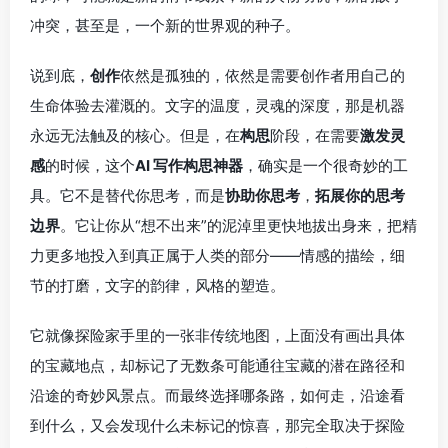
冲突，甚至是，一个新的世界观的种子。
说到底，
创作
依然是孤独的，依然是需要创作者用自己的
生命体验去灌溉的。文字的温度，灵魂的深度，那是机器
永远无法触及的核心。但是，在
构思
阶段，在需要
激发灵
感
的时候，这个
AI 写作构思神器
，确实是一个很奇妙的工
具。它不是替代你思考，而是
协助你思考
，
拓展你的思考
边界
。它让你从“想不出来”的泥淖里更快地拔出身来，把精
力更多地投入到真正属于人类的部分——情感的描绘，细
节的打磨，文字的韵律，风格的塑造。
它就像探险家手里的一张非传统地图，上面没有画出具体
的宝藏地点，却标记了无数条可能通往宝藏的潜在路径和
沿途的奇妙风景点。而最终选择哪条路，如何走，沿途看
到什么，又会发现什么未标记的惊喜，那完全取决于探险