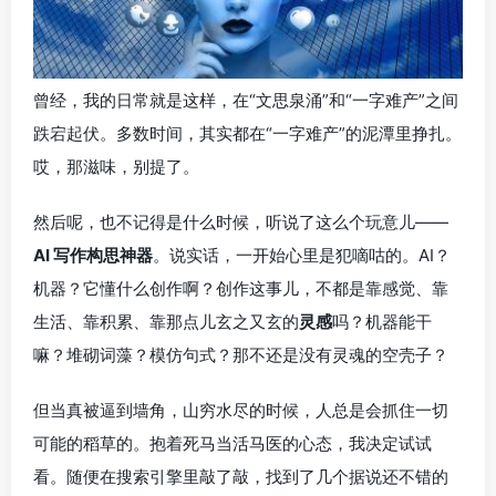
曾经，我的日常就是这样，在“文思泉涌”和“一字难产”之间
跌宕起伏。多数时间，其实都在“一字难产”的泥潭里挣扎。
哎，那滋味，别提了。
然后呢，也不记得是什么时候，听说了这么个玩意儿——
AI 写作构思神器
。说实话，一开始心里是犯嘀咕的。AI？
机器？它懂什么创作啊？创作这事儿，不都是靠感觉、靠
生活、靠积累、靠那点儿玄之又玄的
灵感
吗？机器能干
嘛？堆砌词藻？模仿句式？那不还是没有灵魂的空壳子？
但当真被逼到墙角，山穷水尽的时候，人总是会抓住一切
可能的稻草的。抱着死马当活马医的心态，我决定试试
看。随便在搜索引擎里敲了敲，找到了几个据说还不错的