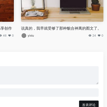
畅享创作
说真的，我早就受够了那种貌合神离的图文了。
46
0
yixiu
24
0
发表评论