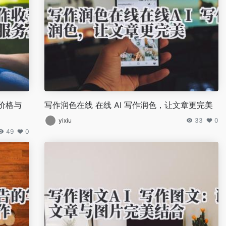
价格与
写作润色在线 在线 AI 写作润色，让文章更完美
yixiu
33
0
49
0