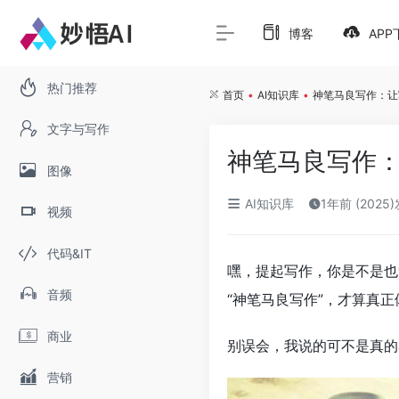
博客
APP
热门推荐
首页
•
AI知识库
•
神笔马良写作：让
文字与写作
神笔马良写作
图像
AI知识库
1年前 (2025
视频
代码&IT
嘿，提起写作，你是不是也
音频
“神笔马良写作”，才算真正
商业
别误会，我说的可不是真的
营销