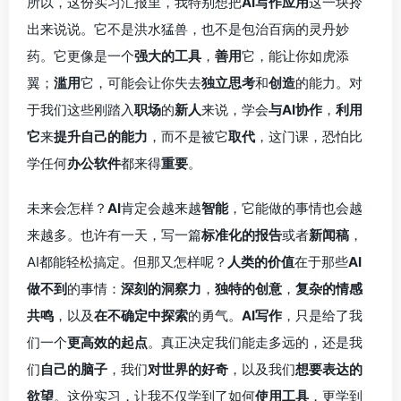
所以，这份实习汇报里，我特别想把
AI写作应用
这一块拎
出来说说。它不是洪水猛兽，也不是包治百病的灵丹妙
药。它更像是一个
强大的工具
，
善用
它，能让你如虎添
翼；
滥用
它，可能会让你失去
独立思考
和
创造
的能力。对
于我们这些刚踏入
职场
的
新人
来说，学会
与AI协作
，
利用
它
来
提升自己的能力
，而不是被它
取代
，这门课，恐怕比
学任何
办公软件
都来得
重要
。
未来会怎样？
AI
肯定会越来越
智能
，它能做的事情也会越
来越多。也许有一天，写一篇
标准化的报告
或者
新闻稿
，
AI都能轻松搞定。但那又怎样呢？
人类的价值
在于那些
AI
做不到
的事情：
深刻的洞察力
，
独特的创意
，
复杂的情感
共鸣
，以及
在不确定中探索
的勇气。
AI写作
，只是给了我
们一个
更高效的起点
。真正决定我们能走多远的，还是我
们
自己的脑子
，我们
对世界的好奇
，以及我们
想要表达的
欲望
。这份实习，让我不仅学到了如何
使用工具
，更学到