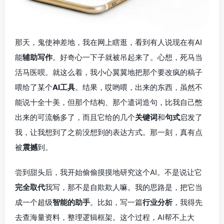
那天，鬼使神差地，我在网上瞎逛，看到有人说现在有AI
能
辅助写作
。好奇心一下子就被吊起来了。心想，死马当
活马医呗。就这么着，我小心翼翼地把那个要改疯的稿子
喂给了某个
AI工具
。结果，哎哟喂，出来的东西，虽然不
能说十全十美，但那个结构、那个遣词造句，比我自己憋
出来的可流畅多了，而且它给的几个
关键词
和
句式
启发了
我，让我想到了之前没想到的表达方式。那一刻，真有点
被
震撼
到。
尝到甜头后，我开始偷偷摸摸地研究这个AI。不是说让它
完全取代
我写，那不是自欺欺人嘛。我的思路是，把它当
成一个超级
智能的助手
。比如，写一篇
行业分析
，我得先
去查海量资料，整理逻辑框架。这个过程，AI帮不上大