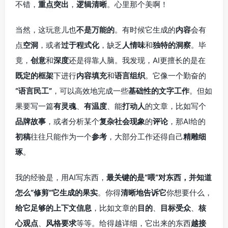
不错，
重点突出
，
逻辑清晰
。心里那个美啊！
当然，这玩意儿也
不是万能的
。有时候它生成的
内容
会有
点
空洞
，或者
过于程式化
，缺乏
人情味
和
独特的洞察
。毕
竟，
创意
和
深度
还是得靠人脑。我发现，AI更擅长的是在
既定的框架
下进行
内容填充
和
语言组织
。它像一个勤奋的
“语言民工”
，可以高效地完成一些
基础性的文字工作
。但如
果要写一篇
有灵魂
、
有温度
、能
打动人
的文章，比如写个
品牌故事
，或者分析某个
复杂社会现象
的
评论
，那AI给的
初稿
往往只能作为一个
参考
，大部分工作还得自己
精雕细
琢
。
我的经验是，用AI写东西，
最关键的是“喂”对东西，并知道
怎么“修剪”它生成的果实
。你得
清晰地告诉它
你想要什么，
给它足够的上下文信息
，比如文章的
目的
、
目标受众
、
核
心观点
、
风格要求
等等。给得越详细，它出来的东西
越接