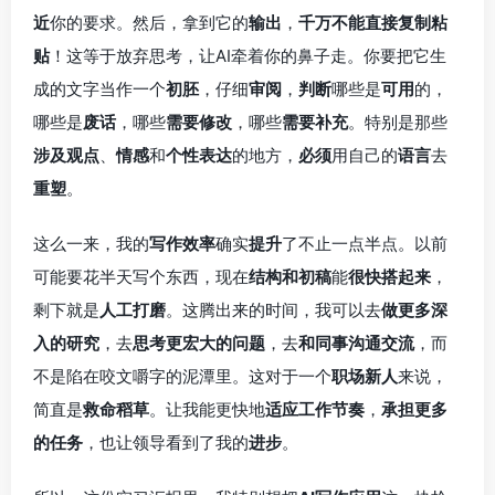
近
你的要求。然后，拿到它的
输出
，
千万不能直接复制粘
贴
！这等于放弃思考，让AI牵着你的鼻子走。你要把它生
成的文字当作一个
初胚
，仔细
审阅
，
判断
哪些是
可用
的，
哪些是
废话
，哪些
需要修改
，哪些
需要补充
。特别是那些
涉及观点
、
情感
和
个性表达
的地方，
必须
用自己的
语言
去
重塑
。
这么一来，我的
写作效率
确实
提升
了不止一点半点。以前
可能要花半天写个东西，现在
结构和初稿
能
很快搭起来
，
剩下就是
人工打磨
。这腾出来的时间，我可以去
做更多深
入的研究
，去
思考更宏大的问题
，去
和同事沟通交流
，而
不是陷在咬文嚼字的泥潭里。这对于一个
职场新人
来说，
简直是
救命稻草
。让我能更快地
适应工作节奏
，
承担更多
的任务
，也让领导看到了我的
进步
。