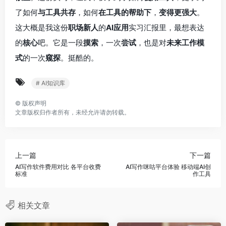
了如何
与工具共存
，如何
在工具的帮助下
，
变得更强大
。
这大概是我这份
职场新人
的
AI应用
实习汇报里，最想表达
的
核心
吧。它是一段
摸索
，一次
尝试
，也是对
未来工作模
式
的一次
窥探
。挺酷的。
# AI知识库
©
版权声明
文章版权归作者所有，未经允许请勿转载。
上一篇
下一篇
AI写作软件费用对比 各平台收费
AI写作咪咕平台体验 移动端AI创
标准
作工具
相关文章