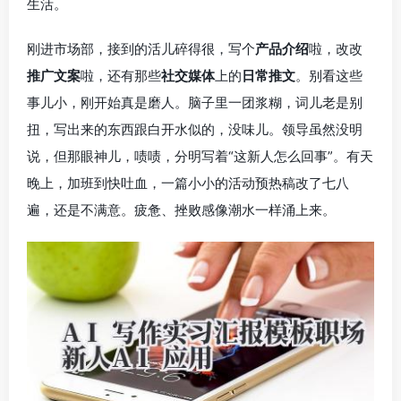
生活。
刚进市场部，接到的活儿碎得很，写个
产品介绍
啦，改改
推广文案
啦，还有那些
社交媒体
上的
日常推文
。别看这些
事儿小，刚开始真是磨人。脑子里一团浆糊，词儿老是别
扭，写出来的东西跟白开水似的，没味儿。领导虽然没明
说，但那眼神儿，啧啧，分明写着“这新人怎么回事”。有天
晚上，加班到快吐血，一篇小小的活动预热稿改了七八
遍，还是不满意。疲惫、挫败感像潮水一样涌上来。