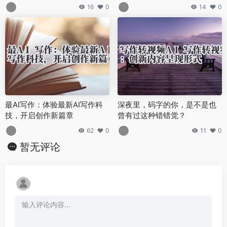
望瞬间，你还记得吗？
16
0
14
0
最AI写作：体验最新AI写作科
深夜里，码字的你，是不是也
技，开启创作新篇章
曾有过这种错错觉？
62
0
11
0
暂无评论