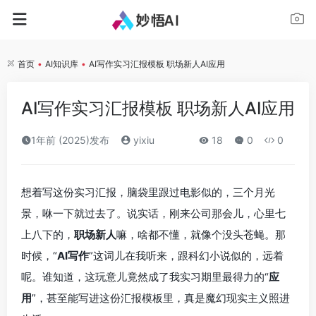
首页
•
AI知识库
•
AI写作实习汇报模板 职场新人AI应用
AI写作实习汇报模板 职场新人AI应用
1年前 (2025)发布
yixiu
18
0
0
想着写这份实习汇报，脑袋里跟过电影似的，三个月光
景，咻一下就过去了。说实话，刚来公司那会儿，心里七
上八下的，
职场新人
嘛，啥都不懂，就像个没头苍蝇。那
时候，“
AI写作
”这词儿在我听来，跟科幻小说似的，远着
呢。谁知道，这玩意儿竟然成了我实习期里最得力的“
应
用
”，甚至能写进这份汇报模板里，真是魔幻现实主义照进