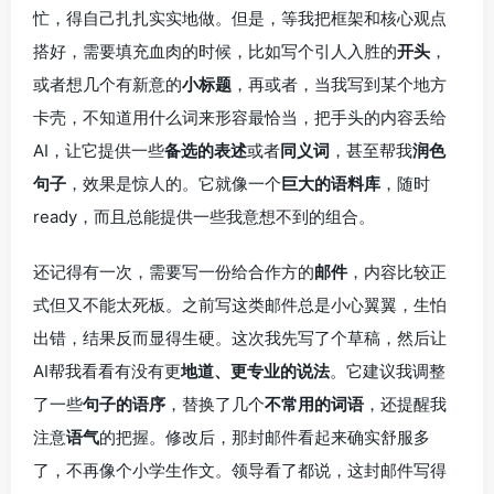
忙，得自己扎扎实实地做。但是，等我把框架和核心观点
搭好，需要填充血肉的时候，比如写个引人入胜的
开头
，
或者想几个有新意的
小标题
，再或者，当我写到某个地方
卡壳，不知道用什么词来形容最恰当，把手头的内容丢给
AI，让它提供一些
备选的表述
或者
同义词
，甚至帮我
润色
句子
，效果是惊人的。它就像一个
巨大的语料库
，随时
ready，而且总能提供一些我意想不到的组合。
还记得有一次，需要写一份给合作方的
邮件
，内容比较正
式但又不能太死板。之前写这类邮件总是小心翼翼，生怕
出错，结果反而显得生硬。这次我先写了个草稿，然后让
AI帮我看看有没有更
地道、更专业的说法
。它建议我调整
了一些
句子的语序
，替换了几个
不常用的词语
，还提醒我
注意
语气
的把握。修改后，那封邮件看起来确实舒服多
了，不再像个小学生作文。领导看了都说，这封邮件写得