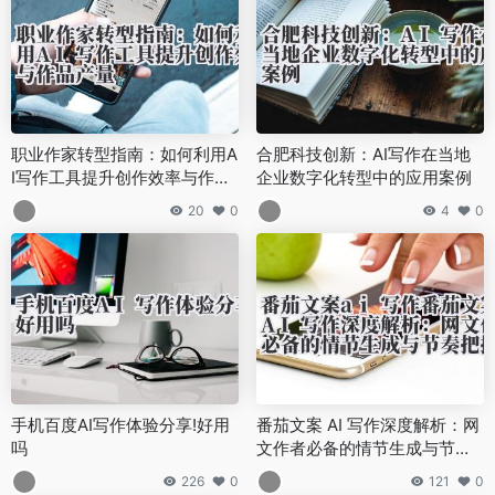
职业作家转型指南：如何利用A
合肥科技创新：AI写作在当地
I写作工具提升创作效率与作品
企业数字化转型中的应用案例
产量
20
0
4
0
手机百度AI写作体验分享!好用
番茄文案 AI 写作深度解析：网
吗
文作者必备的情节生成与节奏
把控神器
226
0
121
0