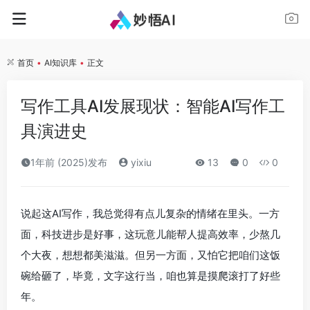
首页
•
AI知识库
•
正文
写作工具AI发展现状：智能AI写作工
具演进史
1年前 (2025)发布
yixiu
13
0
0
说起这AI写作，我总觉得有点儿复杂的情绪在里头。一方
面，科技进步是好事，这玩意儿能帮人提高效率，少熬几
个大夜，想想都美滋滋。但另一方面，又怕它把咱们这饭
碗给砸了，毕竟，文字这行当，咱也算是摸爬滚打了好些
年。