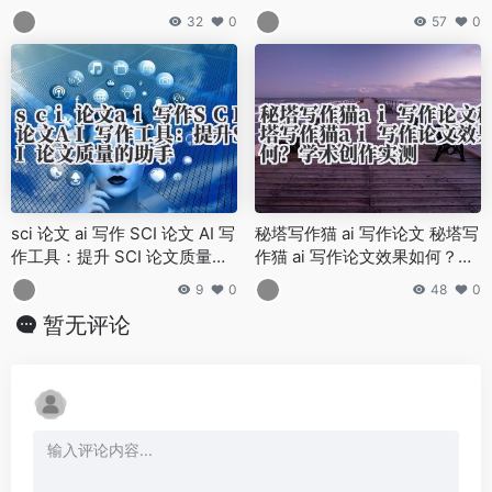
视化技巧！
32
0
57
0
sci 论文 ai 写作 SCI 论文 AI 写
秘塔写作猫 ai 写作论文 秘塔写
作工具：提升 SCI 论文质量的
作猫 ai 写作论文效果如何？学
助手
术创作实测
9
0
48
0
暂无评论