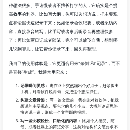
种想法很多、手速慢或者不擅长打字的人，它确实是个提
高
效率
的利器。比如写大纲，你可以边想边说，把主要观
点和论据快速记录下来；比如记录会议纪要，或者采访内
容，直接录音转写，比手写或者事后听录音再整理快多
了；再比如写日记或者随笔，完全可以放飞自我，想到哪
儿说到哪儿，让它帮你记录下来，回头再整理。
我自己的使用体验是，它更适合用来“倾倒”和“记录”，而不
是直接“生成”。我通常用它来：
记录瞬间灵感：
走在路上突然蹦出个好点子，赶紧掏出
手机，对着软件说两句，先把这个想法抓住。
构建文章骨架：
写一篇文章前，我会先对着软件，把我
想说的主要观点、要包含的几个小点、大概的论证思路
快速说一遍，形成一个文字版的提纲。
写一些比较轻松、口语化的内容：
比如个人感受、随
笔、或者社媒上的简短分享，这类对结构和文笔要求不