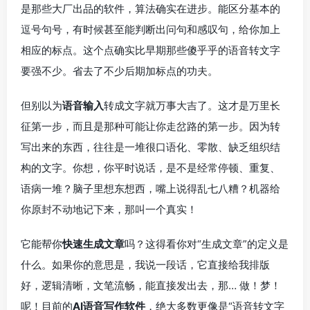
是那些大厂出品的软件，算法确实在进步。能区分基本的
逗号句号，有时候甚至能判断出问句和感叹句，给你加上
相应的标点。这个点确实比早期那些傻乎乎的语音转文字
要强不少。省去了不少后期加标点的功夫。
但别以为
语音输入
转成文字就万事大吉了。这才是万里长
征第一步，而且是那种可能让你走岔路的第一步。因为转
写出来的东西，往往是一堆很口语化、零散、缺乏组织结
构的文字。你想，你平时说话，是不是经常停顿、重复、
语病一堆？脑子里想东想西，嘴上说得乱七八糟？机器给
你原封不动地记下来，那叫一个真实！
它能帮你
快速生成文章
吗？这得看你对“生成文章”的定义是
什么。如果你的意思是，我说一段话，它直接给我排版
好，逻辑清晰，文笔流畅，能直接发出去，那… 做！梦！
呢！目前的
AI语音写作软件
，绝大多数更像是“语音转文字