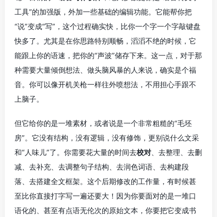
工具”的加强版，外加一些基础的编辑功能。它能帮你把
“说”变成“写”，这个过程确实快，比你一个字一个字敲键盘
快多了。尤其是在你思路特别顺畅，滔滔不绝的时候，它
能跟上你的语速，把你的“声波”储存下来。这一点，对于那
种需要大量倾倒想法、做头脑风暴的人来说，确实是个福
音。你可以像开机关枪一样往外喷想法，不用担心手跟不
上脑子。
但它给你的是一堆素材，或者说是一个非常粗糙的“毛坯
房”。它没有结构，没有逻辑，没有修饰，更别说什么文采
和“人味儿”了。你需要花大量的时间去
校对
、去整理、去删
减、去补充、去调整句子结构、去润色词语、去构建段
落、去搭建全文框架。这个后期修改的工作量，有时候甚
至比你直接打字写一遍还要大！因为你要面对的是一堆口
语化的、甚至有点语无伦次的原始文本，你要把它变成书