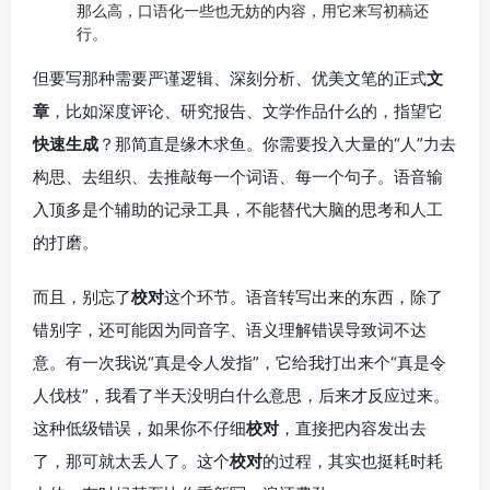
那么高，口语化一些也无妨的内容，用它来写初稿还
行。
但要写那种需要严谨逻辑、深刻分析、优美文笔的正式
文
章
，比如深度评论、研究报告、文学作品什么的，指望它
快速生成
？那简直是缘木求鱼。你需要投入大量的“人”力去
构思、去组织、去推敲每一个词语、每一个句子。语音输
入顶多是个辅助的记录工具，不能替代大脑的思考和人工
的打磨。
而且，别忘了
校对
这个环节。语音转写出来的东西，除了
错别字，还可能因为同音字、语义理解错误导致词不达
意。有一次我说“真是令人发指”，它给我打出来个“真是令
人伐枝”，我看了半天没明白什么意思，后来才反应过来。
这种低级错误，如果你不仔细
校对
，直接把内容发出去
了，那可就太丢人了。这个
校对
的过程，其实也挺耗时耗