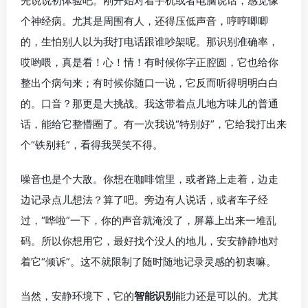
先说说初体验吧。刚开始对着手机或者电脑说话，感觉像
个神经病。尤其是周围有人，还得压低声音，哼哼唧唧
的，生怕别人以为我打电话跟谁吵架呢。那识别准确率，
哎哟喂，真是看！心！情！有时候你字正腔圆，它也给你
整出个病句来；有时候你随口一说，它反而听得明明白白
的。口音？那更是大挑战。我这带着点儿地方味儿的普通
话，能给它整懵圈了。有一次我说“特别好”，它给我打出来
个“铁别耗”，看得我哭笑不得。
噪音也是个大敌。你想在咖啡馆里，或者路上走着，边走
边记录点儿想法？算了吧。旁边有人说话，或者车子经
过，“哗啦”一下，你的声音就淹没了，屏幕上出来一堆乱
码。所以你想用它，最好找个没人的地儿，安安静静地对
着它“倾诉”。这不就限制了随时随地记录灵感的初衷嘛。
当然，安静环境下，它的
智能识别
能力还是可以的。尤其