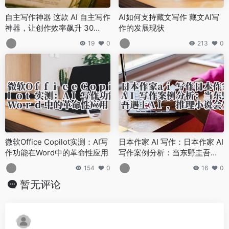
自主写作神器 这款 AI 自主写作
AI如何支持藏文写作 藏文AI写
神器，让创作效率飙升 30
作的发展现状
0%！
19
0
213
0
微软Office Copilot实测：AI写
日本作家 AI 写作：日本作家 AI
作功能在Word中的革命性应用
写作案例分析：当东野圭吾遇
上 AI，推理小说会发生什么？
154
0
16
0
暂无评论