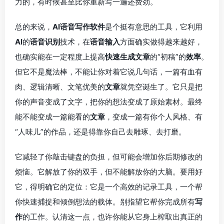
力的，有时候甚至比你重新写一遍还费劲。
总的来说，
AI语音写作软件
是个挺有意思的工具，它利用
AI
的
语音识别
技术，在
语音输入
方面确实做得越来越好，
也确实能在一定程度上提高
快速生成文章
的“初稿”的
效率
。
但它不是魔法棒，不能让你对着它说几句话，一篇有血有
肉、逻辑清晰、文笔优美的
文章
就凭空诞生了。它只是把
你的声音变成了文字，把你的想法变成了原始素材。最终
能不能变成一篇能看的
文章
，变成一篇有你个人风格、有
“人味儿”的作品，还是得靠你自己去雕琢、去打磨。
它减轻了你敲击键盘的负担，但可能会增加你后期修改的
烦恼。它解放了你的双手，但不能解放你的大脑。要用好
它，得明确它的定位：它是一个高效的记录工具，一个帮
你快速捕捉和倾倒想法的载体。别指望它帮你完成所有
写
作
的工作。认清这一点，也许你能从它身上榨取出真正的