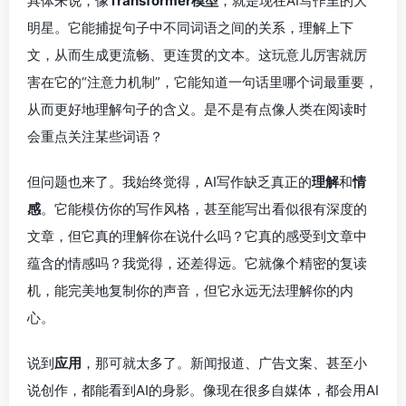
具体来说，像
Transformer模型
，就是现在AI写作里的大
明星。它能捕捉句子中不同词语之间的关系，理解上下
文，从而生成更流畅、更连贯的文本。这玩意儿厉害就厉
害在它的“注意力机制”，它能知道一句话里哪个词最重要，
从而更好地理解句子的含义。是不是有点像人类在阅读时
会重点关注某些词语？
但问题也来了。我始终觉得，AI写作缺乏真正的
理解
和
情
感
。它能模仿你的写作风格，甚至能写出看似很有深度的
文章，但它真的理解你在说什么吗？它真的感受到文章中
蕴含的情感吗？我觉得，还差得远。它就像个精密的复读
机，能完美地复制你的声音，但它永远无法理解你的内
心。
说到
应用
，那可就太多了。新闻报道、广告文案、甚至小
说创作，都能看到AI的身影。像现在很多自媒体，都会用AI