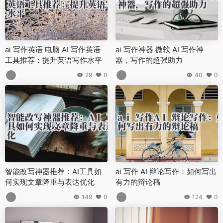
ai 写作英语 电脑 AI 写作英语
ai 写作神器 微软 AI 写作神
工具推荐：提升英语写作水平
器，写作的超强助力
29
0
40
0
智能改写神器推荐：AI工具如
ai 写作 AI 辩论写作：如何写出
何实现文章降重与表达优化
有力的辩论稿
149
0
124
0