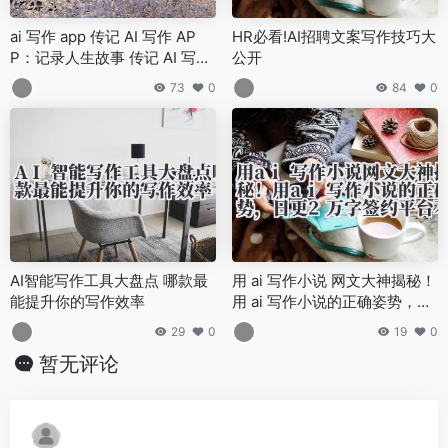
ai 写作 app 传记 AI 写作 AP
HR必看!AI招聘文案写作技巧大
P：记录人生故事 传记 AI 写作
公开
APP 的功能与使用技巧
73
0
84
0
AI智能写作工具大盘点 哪款最
用 ai 写作小说 网文大神揭秘！
能提升你的写作效率
用 ai 写作小说的正确姿势，日
更 2 万字签约平台不是梦
29
0
19
0
暂无评论