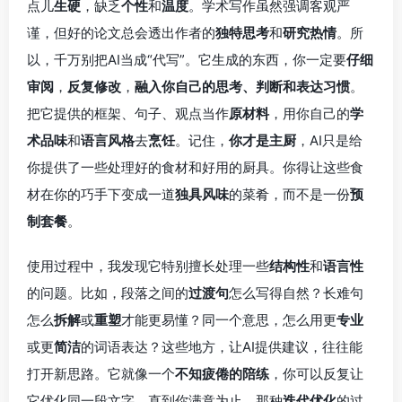
点儿
生硬
，缺乏
个性
和
温度
。学术写作虽然强调客观严
谨，但好的论文总会透出作者的
独特思考
和
研究热情
。所
以，千万别把AI当成“代写”。它生成的东西，你一定要
仔细
审阅
，
反复修改
，
融入你自己的思考、判断和表达习惯
。
把它提供的框架、句子、观点当作
原材料
，用你自己的
学
术品味
和
语言风格
去
烹饪
。记住，
你才是主厨
，AI只是给
你提供了一些处理好的食材和好用的厨具。你得让这些食
材在你的巧手下变成一道
独具风味
的菜肴，而不是一份
预
制套餐
。
使用过程中，我发现它特别擅长处理一些
结构性
和
语言性
的问题。比如，段落之间的
过渡句
怎么写得自然？长难句
怎么
拆解
或
重塑
才能更易懂？同一个意思，怎么用更
专业
或更
简洁
的词语表达？这些地方，让AI提供建议，往往能
打开新思路。它就像一个
不知疲倦的陪练
，你可以反复让
它优化同一段文字，直到你满意为止。那种
迭代优化
的过