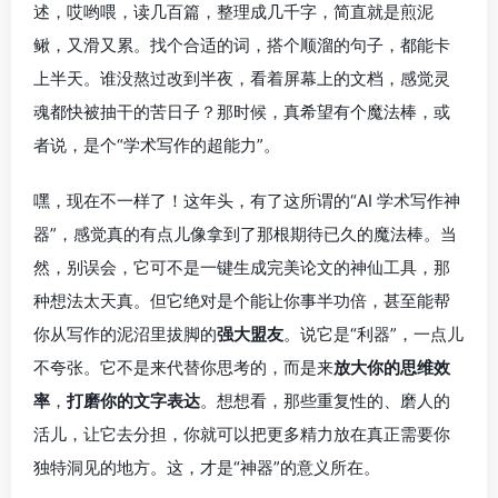
述，哎哟喂，读几百篇，整理成几千字，简直就是煎泥
鳅，又滑又累。找个合适的词，搭个顺溜的句子，都能卡
上半天。谁没熬过改到半夜，看着屏幕上的文档，感觉灵
魂都快被抽干的苦日子？那时候，真希望有个魔法棒，或
者说，是个“学术写作的超能力”。
嘿，现在不一样了！这年头，有了这所谓的“AI 学术写作神
器”，感觉真的有点儿像拿到了那根期待已久的魔法棒。当
然，别误会，它可不是一键生成完美论文的神仙工具，那
种想法太天真。但它绝对是个能让你事半功倍，甚至能帮
你从写作的泥沼里拔脚的
强大盟友
。说它是“利器”，一点儿
不夸张。它不是来代替你思考的，而是来
放大你的思维效
率
，
打磨你的文字表达
。想想看，那些重复性的、磨人的
活儿，让它去分担，你就可以把更多精力放在真正需要你
独特洞见的地方。这，才是“神器”的意义所在。