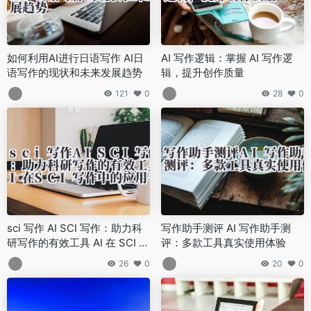
如何利用AI进行日语写作 AI日
AI 写作逻辑：掌握 AI 写作逻
语写作的现状和未来发展趋势
辑，提升创作质量
121
0
28
0
sci 写作 AI SCI 写作：助力科
写作助手测评 AI 写作助手测
研写作的有效工具 AI 在 SCI 写
评：多款工具真实使用体验
作中的应用与注意事项
26
0
20
0