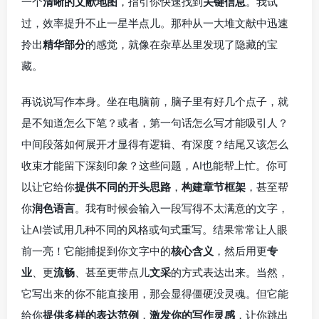
一个
清晰的文献地图
，指引你快速找到
关键信息
。我试
过，效率提升不止一星半点儿。那种从一大堆文献中迅速
拎出
精华部分
的感觉，就像在杂草丛里发现了隐藏的宝
藏。
再说说写作本身。坐在电脑前，脑子里有好几个点子，就
是不知道怎么下笔？或者，第一句话怎么写才能吸引人？
中间段落如何展开才显得有逻辑、有深度？结尾又该怎么
收束才能留下深刻印象？这些问题，AI也能帮上忙。你可
以让它给你
提供不同的开头思路
，
构建章节框架
，甚至帮
你
润色语言
。我有时候会输入一段写得不太满意的文字，
让AI尝试用几种不同的风格或句式重写。结果常常让人眼
前一亮！它能捕捉到你文字中的
核心含义
，然后用更
专
业
、更
流畅
、甚至更带点儿
文采
的方式表达出来。当然，
它写出来的你不能直接用，那会显得僵硬没灵魂。但它能
给你
提供多样的表达范例
，
激发你的写作灵感
，让你跳出