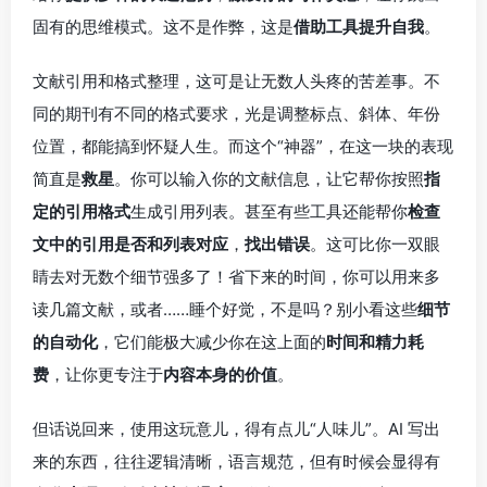
固有的思维模式。这不是作弊，这是
借助工具提升自我
。
文献引用和格式整理，这可是让无数人头疼的苦差事。不
同的期刊有不同的格式要求，光是调整标点、斜体、年份
位置，都能搞到怀疑人生。而这个“神器”，在这一块的表现
简直是
救星
。你可以输入你的文献信息，让它帮你按照
指
定的引用格式
生成引用列表。甚至有些工具还能帮你
检查
文中的引用是否和列表对应
，
找出错误
。这可比你一双眼
睛去对无数个细节强多了！省下来的时间，你可以用来多
读几篇文献，或者……睡个好觉，不是吗？别小看这些
细节
的自动化
，它们能极大减少你在这上面的
时间和精力耗
费
，让你更专注于
内容本身的价值
。
但话说回来，使用这玩意儿，得有点儿“人味儿”。AI 写出
来的东西，往往逻辑清晰，语言规范，但有时候会显得有