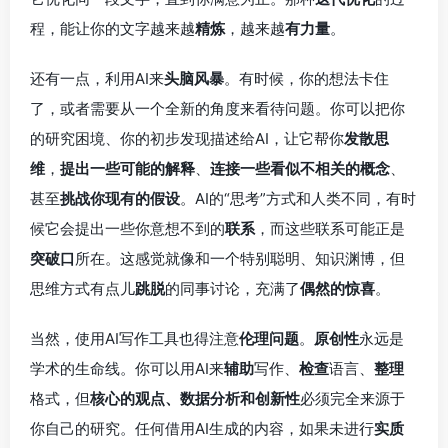
程，能让你的文字越来越
精炼
，越来越
有力量
。
还有一点，利用AI来
头脑风暴
。有时候，你的想法卡住
了，或者需要从一个全新的角度来看待问题。你可以把你
的研究困境、你的初步发现描述给AI，让它帮你
发散思
维
，
提出一些可能的解释
、
连接一些看似不相关的概念
、
甚至
挑战你现有的假设
。AI的“思考”方式和人类不同，有时
候它会提出一些你意想不到的
联系
，而这些联系可能正是
突破口
所在。这感觉就像和一个特别聪明、知识渊博，但
思维方式有点儿
跳脱
的同事讨论，充满了
偶然的惊喜
。
当然，使用AI写作工具也得注意
伦理问题
。
原创性
永远是
学术的生命线。你可以用AI来
辅助
写作、
检查
语言、
整理
格式，但
核心的观点、数据分析和创新性
必须完全来源于
你自己的研究。任何借用AI生成的内容，如果未进行
实质