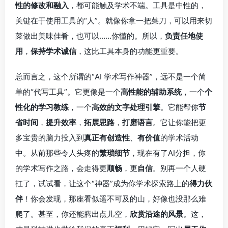
性的修改和融入
，都可能触及学术不端。工具是中性的，
关键在于使用工具的“人”。就像你拿一把菜刀，可以用来切
菜做出美味佳肴，也可以……你懂的。所以，
负责任地使
用
，
保持学术诚信
，这比工具本身的功能更重要。
总而言之，这个所谓的“AI 学术写作神器”，远不是一个简
单的“代写工具”。它更像是一个
高性能的辅助系统
，一个
个
性化的学习教练
，一个
高效的文字处理引擎
。它能帮你
节
省时间
，
提升效率
，
拓展思路
，
打磨语言
。它让你能把更
多宝贵的脑力投入到
真正有创造性
、
有价值
的学术活动
中。从前那些令人头疼的
繁琐细节
，现在有了AI分担，你
的学术写作之路，会走得更
顺畅
，更
自信
。别再一个人硬
扛了，试试看，让这个“神器”成为你学术探索路上的
得力伙
伴
！你会发现，那座看似遥不可及的山，好像也没那么难
爬了。甚至，你还能腾出点儿空，
欣赏沿途的风景
。这，