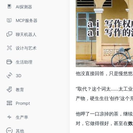
AI探测器
MCP服务器
聊天机器人
设计与艺术
生活助理
他没直接回答，只是慢悠悠
3D
“取代？这个词太……太工
教育
产物，硬生生往‘创作’这
Prompt
他呷了一口凉掉的茶，继续
生产率
对，它做得很好，甚至在
效
其他