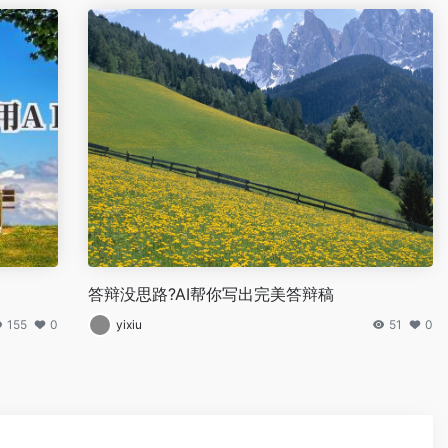
答辩没思路?AI帮你写出完美答辩稿
155
0
yixiu
51
0