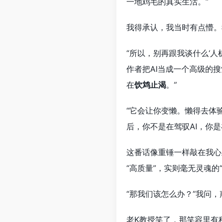
一地鸡毛的真实生活。”
我得承认，我当时有点懵。我
“所以，别再跟我谈什么‘人
作者把AI当成一个高级的
在
饮鸩止渴
。”
“它会让你变懒。懒得去体
后，你不是在驾驭AI，你是
这番话像重锤一样敲在我心
“高质量”，实则毫无灵魂的
“那我们该怎么办？”我问
老K教授笑了，那笑容里有种