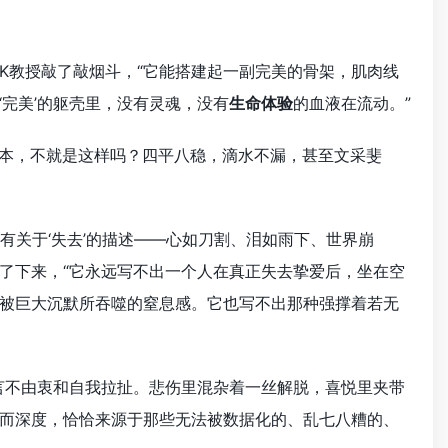
老K教授敲了敲烟斗，“它能搭建起一副完美的骨架，肌肉线
完美’的躯壳里，没有灵魂，没有
生命体验
的血液在流动。”
文本，不就是这样吗？四平八稳，滴水不漏，甚至文采斐
所有关于‘失去’的描述——心如刀割、泪如雨下、世界崩
了下来，“它永远写不出一个人在真正失去挚爱后，坐在空
被巨大沉默所吞噬的窒息感。它也写不出那种强撑着若无
言不由衷和自我拉扯。悲伤里混杂着一丝解脱，喜悦里夹带
而深度，恰恰来源于那些无法被数据化的、乱七八糟的、