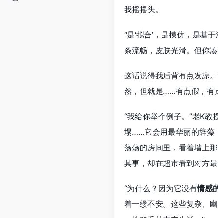
我摇摇头。
“是‘拟合’，是模仿，是基
条流畅，皮肤光滑。但你凑
这话说得我后背有点发凉。
然，但就是……有点假，有
“我给你举个例子。”老K教
塌……它会用最华丽的辞藻
荡荡的房间里，看着墙上那
其事，却在超市看到对方最
“为什么？因为它没有
情感
着一缕不安。这些复杂、幽