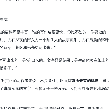
着我。
比谁的语料库更丰富，谁的写作速度更快。你比不过的。你要做的
功。去在深夜的街头为一个陌生人的故事流泪，去在清晨的露珠
的诗意、荒诞和光亮给写出来。”
被‘写’出来的，是‘活’出来的。文字只是结果，是生命体验在纸上
是影子。”
，对真正的写作者来说，不是危机，反而是
前所未有的机遇
。当
了真情实感的文字，会像金子一样发光。人们会前所未有地渴望读
光线变得温暖而昏黄。老K教授转过身，重新坐下，目光平静。