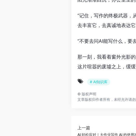
“记住，写作的终极武器，
去丰富它，去真诚地表达它
“不要去问AI能写什么，
那一刻，我看着窗外光影的
这片喧嚣的废墟之上，缓缓
# AI知识库
©
版权声明
文章版权归作者所有，未经允许请勿
上一篇
AI 轻松应对！大作业写作 AI 的使用