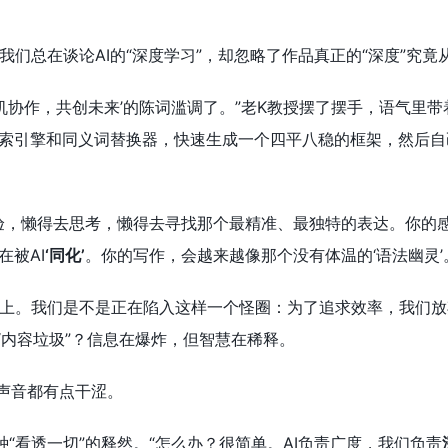
们总在谈论AI的“深度学习”，却忽略了作品真正的“深度”究竟
机协作，共创未来’的陈词滥调了。”老K教授摆了摆手，语气里带
搜索引擎和同义词替换器，快速生成一个四平八稳的框架，然后自
验，懒得去思考，懒得去寻找那个最精准、最独特的表达。你的
在被AI
‘同化’
。你的写作，会越来越像那个没有体温的‘语法幽灵’
上。我们是不是正在陷入这样一个怪圈：为了追求效率，我们放
“内容垃圾”？信息在爆炸，但智慧在稀释。
，声音都有点干涩。
“看透一切”的释然。“怎么办？很简单。AI负责广度，我们负责