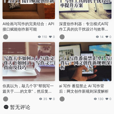
AI绘画与写作的完美结合：API
深度创作利器：专注模式AI写
接口赋能创作新可能
作工具的抗干扰设计与效率提
升方案
110
0
14
0
你真以为，敲几个字“帮我写一
ai 写作 番茄禁止 AI 写作背
篇关于……的文章”，然后复制
后：网文创作新规则深度解析
粘贴，这事儿就成了？
35
0
130
0
暂无评论