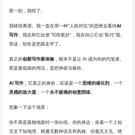
那一刻，我悟了。
我错得离谱。我一直在用一种“人机对抗”的思维去看待
AI
写作
。我在和它比谁“写得更好”，我在担心它会“取代”我。
而这，恰恰是把路走窄了。
真正的
创新写作新体验
，根本不是让 AI 成为你的代笔者。
那是最低级的用法，是把神器当板砖。
AI 写作
，它真正的身份，应该是一个
思维的催化剂
，一个
灵感的放大器
，一个
永不疲倦的创意陪练
。
想象一下这个场景：
你不再是孤独地面对一张白纸。你的身边，坐着一个上知
天文下知地理、精通无数种语言和风格、但毫无主见、绝