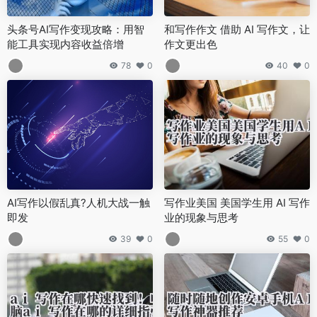
头条号AI写作变现攻略：用智
和写作作文 借助 AI 写作文，让
能工具实现内容收益倍增
作文更出色
78
0
40
0
AI写作以假乱真?人机大战一触
写作业美国 美国学生用 AI 写作
即发
业的现象与思考
39
0
55
0