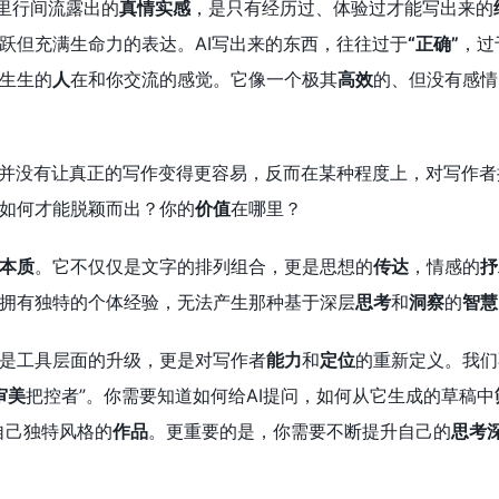
字里行间流露出的
真情实感
，是只有经历过、体验过才能写出来的
跃但充满生命力的表达。AI写出来的东西，往往过于
“正确”
，过
生生的
人
在和你交流的感觉。它像一个极其
高效
的、但没有感情
，并没有让真正的写作变得更容易，反而在某种程度上，对写作者提
如何才能脱颖而出？你的
价值
在哪里？
本质
。它不仅仅是文字的排列组合，更是思想的
传达
，情感的
抒
拥有独特的个体经验，无法产生那种基于深层
思考
和
洞察
的
智慧
是工具层面的升级，更是对写作者
能力
和
定位
的重新定义。我们
审美
把控者”。你需要知道如何给AI提问，如何从它生成的草稿中
自己独特风格的
作品
。更重要的是，你需要不断提升自己的
思考