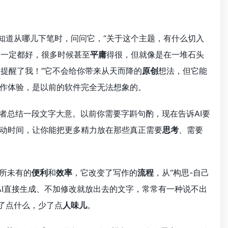
知道从哪儿下笔时，问问它，“关于这个主题，有什么切入
不一定都好，很多时候甚至
平庸
得很，但就像是在一堆石头
是提醒了我！”它不会给你带来从天而降的
原创
想法，但它能
作体验，是以前的软件完全无法想象的。
者总结一段文字大意。以前你需要字斟句酌，现在告诉AI要
动时间，让你能把更多精力放在那些真正需要
思考
、需要
所未有的
便利
和
效率
，它改变了写作的
流程
，从“构思-自己
用AI直接生成、不加修改就放出去的文字，常常有一种说不出
了点什么，少了点
人味儿
。