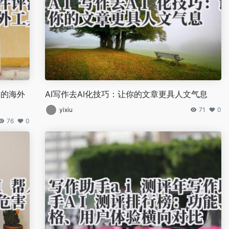
户的海外
AI写作去AI化技巧：让你的文章更具人文气息
yixiu
71
0
76
0