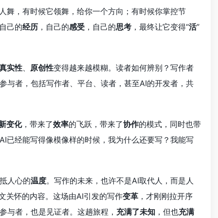
双人舞，有时候它领舞，给你一个方向；有时候你掌控节
入自己的
经历
，自己的
感受
，自己的
思考
，最终让它变得“
活
”
真实性
、
原创性
变得越来越模糊。读者如何辨别？写作者
参与者，包括写作者、平台、读者，甚至AI的开发者，共
新变化
，带来了
效率
的飞跃，带来了
协作
的模式，同时也带
AI已经能写得像模像样的时候，我为什么还要写？我能写
抵人心的
温度
。写作的未来，也许不是AI取代人，而是人
文关怀的内容。这场由AI引发的写作
变革
，才刚刚拉开序
参与者，也是见证者。这趟旅程，
充满了未知
，但也
充满