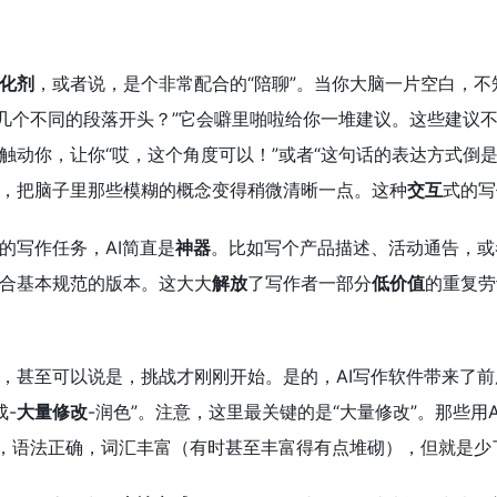
化剂
，或者说，是个非常配合的“陪聊”。当你大脑一片空白，不
供几个不同的段落开头？”它会噼里啪啦给你一堆建议。这些建议
触动你，让你“哎，这个角度可以！”或者“这句话的表达方式倒
，把脑子里那些模糊的概念变得稍微清晰一点。这种
交互
式的写
的写作任务，AI简直是
神器
。比如写个产品描述、活动通告，或
合基本规范的版本。这大大
解放
了写作者一部分
低价值
的重复劳
，甚至可以说是，挑战才刚刚开始。是的，AI写作软件带来了前
成-
大量修改
-润色”。注意，这里最关键的是“大量修改”。那些
顺，语法正确，词汇丰富（有时甚至丰富得有点堆砌），但就是少