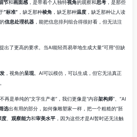
细节
和
画面感
，是带着个人独特
视角
的观察和
思考
，是那些
于
“标准”
，缺乏那种
棱角
，缺乏那种
温度
，缺乏那种让人读
的
信息处理机器
，能把信息排列组合得很好看，但无法注
出了更高的要求。当AI能轻而易举地生成大量“可用”但缺
发
，视角的
呈现
。AI可以模仿，可以生成，但它无法真正
。
不再是单纯的“文字生产者”，我们更像是“内容
架构师
”、“AI
筛选
出有用的部分，如何像雕塑家一样，把一个粗糙的“胚
深度
、
观察能力
和
审美水平
，因为这些才是AI暂时还无法触