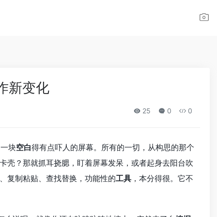
写作新变化
25
0
0
是一块
空白
得有点吓人的屏幕。所有的一切，从构思的那个
卡壳？那就抓耳挠腮，盯着屏幕发呆，或者起身去阳台吹
、复制粘贴、查找替换，功能性的
工具
，本分得很。它不