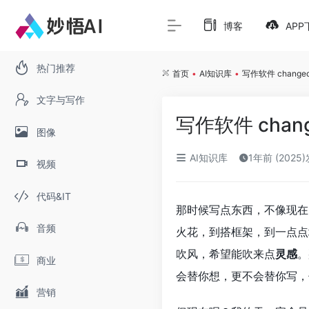
博客
APP
热门推荐
首页
•
AI知识库
•
写作软件 change
文字与写作
写作软件 chan
图像
AI知识库
1年前 (2025
视频
代码&IT
那时候写点东西，不像现在
音频
火花，到搭框架，到一点点
吹风，希望能吹来点
灵感
。
商业
会替你想，更不会替你写，
营销