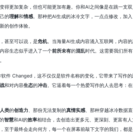
变得更加复杂，但也可能更加有趣。你和AI之间像是在跳一支
己的
理解
和
情感
。那种把AI生成的冰冷文字，一点点修改，加
新的创作体验。
，甚至可以说，是
危机
。当海量AI生成内容涌入互联网，内容的
内容生态似乎进入了一个
前所未有
的
混乱
时代。这需要我们所有
。
I写作软件 Changed，这不仅仅是软件名称的变化，它带来了写作的
战
和对内容
生态
的
冲击
。它逼着每一个热爱写作的人去思考：在
人类
的
创造力
、那份无法复制的
真情实感
、那种穿越冰冷数据直
类的
智慧
和AI的
效率
相结合，去创造出更多元、更深刻、更富有人
，至于最终会走向何方，每一个在屏幕前敲下文字的我们，都是