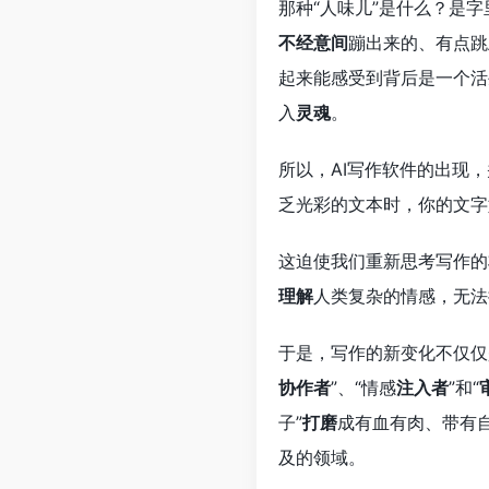
那种“人味儿”是什么？是
不经意间
蹦出来的、有点跳
起来能感受到背后是一个活
入
灵魂
。
所以，AI写作软件的出现
乏光彩的文本时，你的文字
这迫使我们重新思考写作的
理解
人类复杂的情感，无法
于是，写作的新变化不仅仅
协作者
”、“情感
注入者
”和“
子”
打磨
成有血有肉、带有
及的领域。