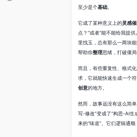
至少是个
基础
。
它成了某种意义上的
灵感催
点？”或者“能不能给我提
里找玉，总有那么一两块能
帮助你
整理
思绪，打破僵局
而且，有些重复性、格式化
求，它就能快速生成一个符
创意
的地方。
然而，故事远没有这么简单
写-修改”变成了“构思-AI生
来的“味道”。它们逻辑通