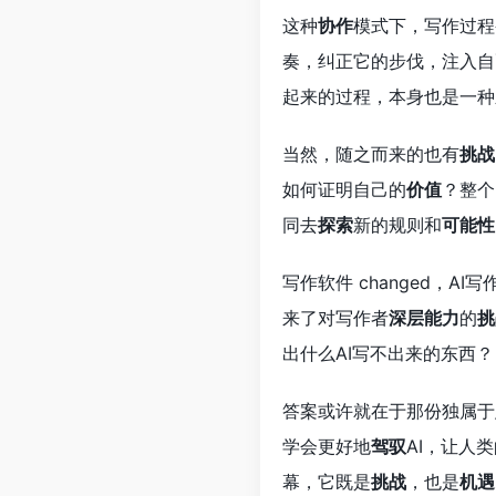
这种
协作
模式下，写作过程
奏，纠正它的步伐，注入自
起来的过程，本身也是一种
当然，随之而来的也有
挑战
如何证明自己的
价值
？整个
同去
探索
新的规则和
可能性
写作软件 changed，A
来了对写作者
深层能力
的
挑
出什么AI写不出来的东西？
答案或许就在于那份独属于
学会更好地
驾驭
AI，让人
幕，它既是
挑战
，也是
机遇