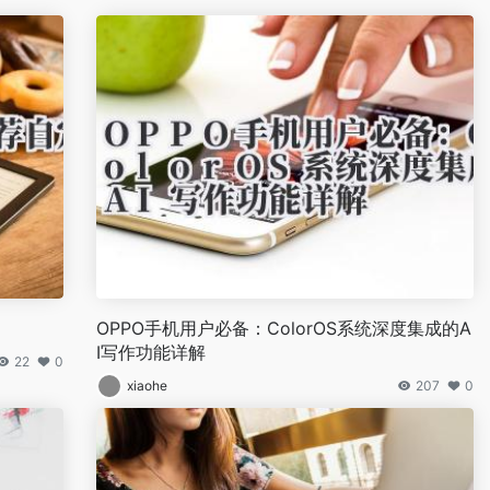
OPPO手机用户必备：ColorOS系统深度集成的A
I写作功能详解
22
0
xiaohe
207
0