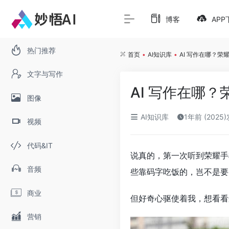
博客
APP
热门推荐
首页
•
AI知识库
•
AI 写作在哪？荣
文字与写作
AI 写作在哪
图像
AI知识库
1年前 (2025
视频
代码&IT
说真的，第一次听到荣耀手
音频
些靠码字吃饭的，岂不是要
商业
但好奇心驱使着我，想看看
营销