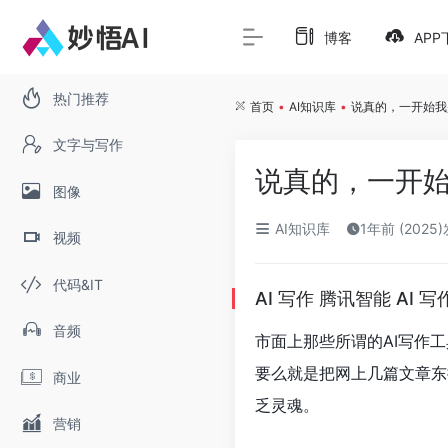
博客
APP
热门推荐
首页
•
AI知识库
•
说真的，一开始我
文字与写作
说真的，一开
图像
AI知识库
1年前 (2025
视频
代码&IT
AI 写作 腾讯智能 AI
音频
市面上那些所谓的AI写作
要么就是把网上几篇文章东
商业
乏灵魂。
营销