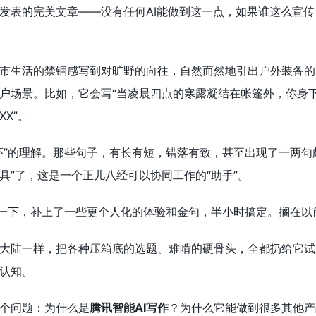
发表的完美文章——没有任何AI能做到这一点，如果谁这么宣传
市生活的禁锢感写到对旷野的向往，自然而然地引出户外装备的
户场景。比如，它会写“当凌晨四点的寒露凝结在帐篷外，你身
X”。
怀”的理解。那些句子，有长有短，错落有致，甚至出现了一两句
具”了，这是一个正儿八经可以协同工作的“助手”。
了一下，补上了一些更个人化的体验和金句，半小时搞定。搁在以
大陆一样，把各种压箱底的选题、难啃的硬骨头，全都扔给它试
认知。
个问题：为什么是
腾讯智能AI写作
？为什么它能做到很多其他产