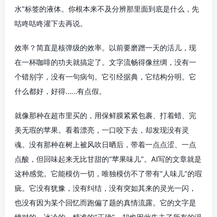
水”标签的液体。你根本来不及分辨那里面到底是什么，先
咕咚咕咚灌下去再说。
效率？简直是核弹级的效率。以前要磨蹭一天的活儿，现
在一杯咖啡的功夫就搞定了。文字流畅得像丝绸，没有一
个错别字，没有一句病句。它引经据典，它结构分明。它
什么都好，好得……有点假。
就像那种在超市里买的，用保鲜膜紧紧包裹、打着蜡、完
美无瑕的苹果。看着漂亮，一口咬下去，却发现没有灵
魂。没有那种在树上被风吹日晒后，带着一点点涩、一点
点酸，但回味起来无比甘甜的“苹果味儿”。AI写的文章就是
这种感觉。它能模仿一切，唯独模仿不了带有“人味儿”的瑕
疵。它没有犹豫，没有纠结，没有突如其来的灵光一闪，
也没有因为某个回忆而跑偏了题的真情流露。它的文字是