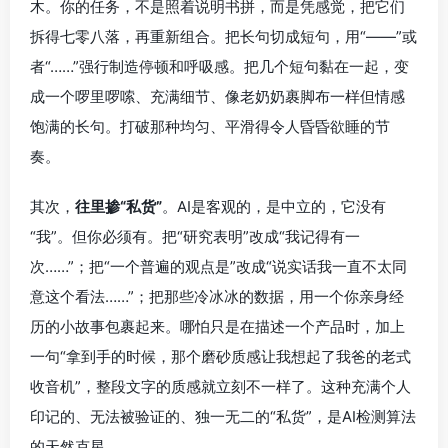
木。你的任务，不是照着说明书拼，而是凭感觉，把它们
拆得七零八落，再重新组合。把长句切成短句，用“——”或
者“……”强行制造停顿和呼吸感。把几个短句黏在一起，变
成一个啰里啰嗦、充满细节、像老奶奶裹脚布一样但情感
饱满的长句。打破那种均匀、平滑得令人昏昏欲睡的节
奏。
其次，
往里掺“私货”
。AI是客观的，是中立的，它没有
“我”。但你必须有。把“研究表明”改成“我记得有一
次……”；把“一个普遍的观点是”改成“说实话我一直不太同
意这个看法……”；把那些冷冰冰的数据，用一个你亲身经
历的小故事包裹起来。哪怕只是在描述一个产品时，加上
一句“拿到手的时候，那个磨砂质感让我想起了我爸的老式
收音机”，整段文字的质感就立刻不一样了。这种充满个人
印记的、无法被验证的、独一无二的“私货”，是AI检测算法
的天然克星。