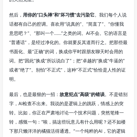
然后，
用你的“口头禅”和“坏习惯”去污染它
。我们每个人说
话都有自己的腔调。喜欢用“说真的”、“简直了”、“你懂我
意思吧？”、“那叫一个……”之类的词。AI不会。它的语言是
“普通话”，是经过净化的。你就要反其道而行之。把那些最
书面化、最“正确”的词，换成你平时跟朋友聊天时会用的
词。把“因此”换成“所以说白了”；把“卓越的”换成“牛逼的”
或者“绝了”。别怕“不正式”，这种“不正式”恰恰是人性的证
明。
最后，也是最狠的一招：
故意犯点“高级”的错误
。不是错别
字，AI检查不出来。我说的是逻辑上的跳跃，情感上的突
转。比如，你正在严肃地讨论一个技术问题，突然笔锋一
转，感慨一句：“唉，搞这些玩意儿有什么用呢？还不如楼
下那只懒洋洋的橘猫活得通透。”一个纯粹的AI，它的逻辑