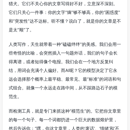
猎犬。它们不关心你的文章写得好不好，立意深不深刻。
它们只关心一件事：你的文字“熵”够不够高，你的“困惑度”
和“突发性”达不达标。听不懂？说白了，就是你的文章是不
是太“顺”了。
人类写作，天生就带着一种“磕磕绊绊”的美感。我们会用一
些奇怪的比喻，会突然插入一句题外话，我们的句子会长
得离谱，或者短得像个电报。我们会在一个地方反复纠
结，用词会充满个人偏好。而AI呢？它的模型决定了它永
远会选择那个概率上最平稳、最常见、最“标准”的词语和句
式组合。就像一个永远走在路中间，从不踩路边石子的模
范生。
而检测工具，就是专门来抓这种“模范生”的。它把你文章里
的每一个句子、每一个词都扔进一个巨大的数据熔炉里，
然后告诉你：“嘿，你这文章里，人类的‘废话’、‘情绪’和‘不