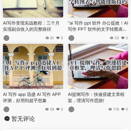
AI写作变现实战教程：三个月
“ai 写作 ppt 软件 办公提效！AI
实现副业收入的完整路径
写作 PPT 软件的文字转图表与
智能排版技巧！”
81
0
23
0
AI 写作 app 迅捷 AI 写作 APP
AI提纲写作：快速搭建文章框
评测，好用到超乎想象
架，理清写作思路!
59
0
179
0
暂无评论