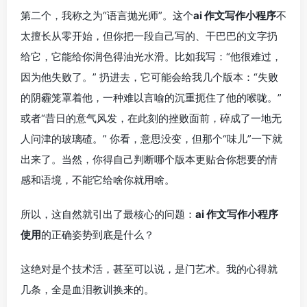
第二个，我称之为“语言抛光师”。这个
ai 作文写作小程序
不
太擅长从零开始，但你把一段自己写的、干巴巴的文字扔
给它，它能给你润色得油光水滑。比如我写：“他很难过，
因为他失败了。” 扔进去，它可能会给我几个版本：“失败
的阴霾笼罩着他，一种难以言喻的沉重扼住了他的喉咙。”
或者“昔日的意气风发，在此刻的挫败面前，碎成了一地无
人问津的玻璃碴。” 你看，意思没变，但那个“味儿”一下就
出来了。当然，你得自己判断哪个版本更贴合你想要的情
感和语境，不能它给啥你就用啥。
所以，这自然就引出了最核心的问题：
ai 作文写作小程序
使用
的正确姿势到底是什么？
这绝对是个技术活，甚至可以说，是门艺术。我的心得就
几条，全是血泪教训换来的。