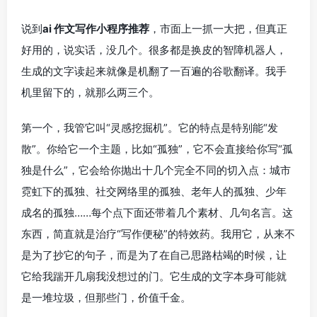
说到
ai 作文写作小程序推荐
，市面上一抓一大把，但真正
好用的，说实话，没几个。很多都是换皮的智障机器人，
生成的文字读起来就像是机翻了一百遍的谷歌翻译。我手
机里留下的，就那么两三个。
第一个，我管它叫“灵感挖掘机”。它的特点是特别能“发
散”。你给它一个主题，比如“孤独”，它不会直接给你写“孤
独是什么”，它会给你抛出十几个完全不同的切入点：城市
霓虹下的孤独、社交网络里的孤独、老年人的孤独、少年
成名的孤独……每个点下面还带着几个素材、几句名言。这
东西，简直就是治疗“写作便秘”的特效药。我用它，从来不
是为了抄它的句子，而是为了在自己思路枯竭的时候，让
它给我踹开几扇我没想过的门。它生成的文字本身可能就
是一堆垃圾，但那些门，价值千金。