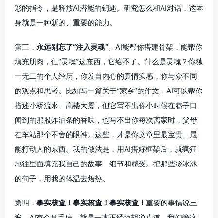
彩的指令，是释放AI潜能的钥匙。研究怎么和AI对话，这本
身就是一种新的、重要的能力。
第三，
永远别忘了“注入灵魂”
。AI能帮你搭建骨架，能帮你
填充肌肉，但“灵魂”这东西，它给不了。什么是灵魂？你独
一无二的个人经历，你发自内心的真情实感，你与众不同
的观点和思考。比如写一篇关于“家乡”的作文，AI可以帮你
描述小桥流水、高楼大厦，但它写不出你小时候在巷子口
闻到的那股炸油条的香味，也写不出你每次离家时，父母
在车站那个不舍的眼神。这些，才是你文章里最宝贵、最
能打动人的东西。我的做法是，用AI搭好框架后，就疯狂
地往里面填充我自己的故事、细节和感受。把那些冷冰冰
的句子，用我的体温去焐热。
第四，
事实核查！事实核查！事实核查！
重要的事情说三
遍。AI有个臭毛病，就是一本正经地胡说八道，我们管这