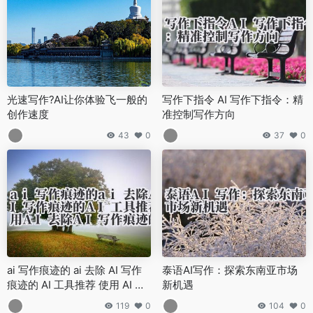
光速写作?AI让你体验飞一般的
写作下指令 AI 写作下指令：精
创作速度
准控制写作方向
43
0
37
0
ai 写作痕迹的 ai 去除 AI 写作
泰语AI写作：探索东南亚市场
痕迹的 AI 工具推荐 使用 AI 去
新机遇
除 AI 写作痕迹的方法
119
0
104
0