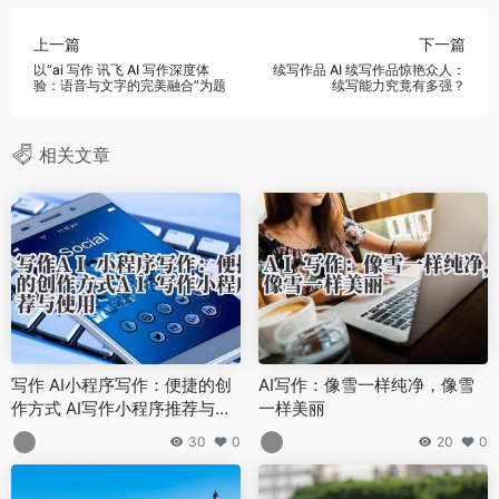
上一篇
下一篇
以“ai 写作 讯飞 AI 写作深度体
续写作品 AI 续写作品惊艳众人：
验：语音与文字的完美融合”为题
续写能力究竟有多强？
相关文章
写作 AI小程序写作：便捷的创
AI写作：像雪一样纯净，像雪
作方式 AI写作小程序推荐与使
一样美丽
用
30
0
20
0