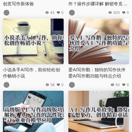
创意写作新体验
作？操作步骤详解 解锁夸克 A
PP 中的 AI 写作功能
45
0
200
0
小说杀手AI写作，助你轻松创
爱AI写作鹅：独特的写作伙伴
作畅销小说
爱AI写作鹅功能与特点介绍
58
0
50
0