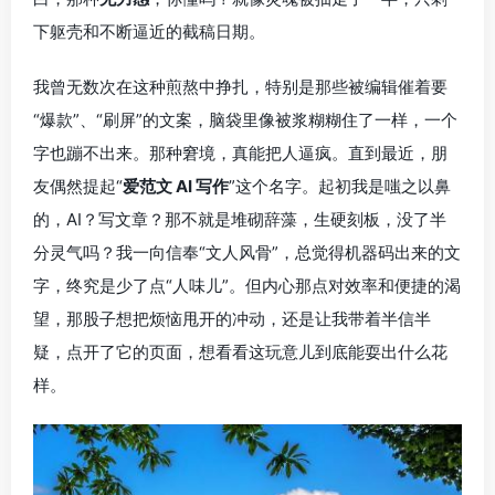
下躯壳和不断逼近的截稿日期。
我曾无数次在这种煎熬中挣扎，特别是那些被编辑催着要
“爆款”、“刷屏”的文案，脑袋里像被浆糊糊住了一样，一个
字也蹦不出来。那种窘境，真能把人逼疯。直到最近，朋
友偶然提起“
爱范文 AI 写作
”这个名字。起初我是嗤之以鼻
的，AI？写文章？那不就是堆砌辞藻，生硬刻板，没了半
分灵气吗？我一向信奉“文人风骨”，总觉得机器码出来的文
字，终究是少了点“人味儿”。但内心那点对效率和便捷的渴
望，那股子想把烦恼甩开的冲动，还是让我带着半信半
疑，点开了它的页面，想看看这玩意儿到底能耍出什么花
样。