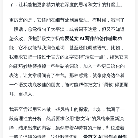
了，让我能把更多精力放在深度的思考和文字的打磨上。
更厉害的是，它还能在细节处施展魔法。有时候，我写了
一段话，总觉得句子太平淡，或者词不达意，但又不知道
怎么改。我把那段文字扔给
爱范文 AI 写作
的
创作辅助
功
能，它不仅能帮我润色遣词，甚至还能调整语气。比如，
我要求它把一段过于官方的文字变得“活泼一点”，结果它真
的能巧妙地替换掉一些生硬的词语，加入一些更口语化的
表达，让文章瞬间有了生气。那种感觉，就像你身边坐着
一个语文功底极佳的朋友，随时能帮你把文字“调教”得更顺
耳、更抓人。
我甚至尝试用它来做一些风格上的探索。比如，我写了一
段偏理性的分析，然后要求它用“散文诗”的风格来重新演
绎，结果出来的内容，虽然带着AI特有的严谨，却也透着
一股子淡淡的诗意。这让我意识到，
爱范文 AI 写作
的
创作