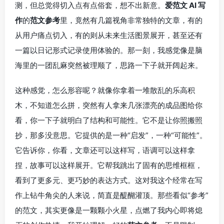
测，但总觉得切入点有点俗套，想不出新意。
爱范文 AI 写
作
的
范文参考
里，竟然有几篇视角非常独特的文章，有的
从用户痛点切入，有的则从未来生活图景展开，甚至还有
一篇以日记形式记录使用体验的。那一刻，我感觉像是脑
海里的一团乱麻突然被理顺了，思路一下子就开阔起来。
这种感觉，怎么形容呢？就像你拿着一堆散乱的乐高积
木，不知道怎么拼，突然有人拿来几张漂亮的成品图给你
看，你一下子就明白了结构和可能性。它不是让你照搬照
抄，那多没意思。它提供的是一种“启发”，一种“可能性”。
它告诉你，你看，文章还可以这样写，语调可以这样拿
捏，故事可以这样展开。它帮我跳出了固有的思维框框，
看到了更多元、更巧妙的表达方式。这对我这个经常在写
作上钻牛角尖的人来说，简直是醍醐灌顶。那些看似“参考”
的范文，其实更像是一颗颗小火星，点燃了我内心即将熄