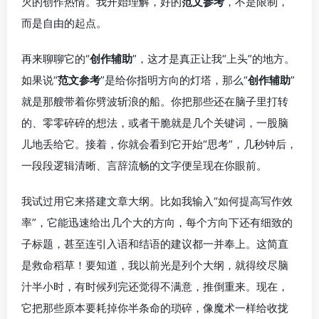
灭的创作热情。我开始理解，好的
范文参考
，不是限制，
而是自由的起点。
再来聊聊它的“
创作辅助
”，这才是真正让我“上头”的地方。
如果说“
范文参考
”是给你指明方向的灯塔，那么“
创作辅助
”
就是那艘带着你劈波斩浪的船。你把那些还在脑子里打转
的、零零碎碎的想法，或者干脆就是几个关键词，一股脑
儿地丢给它。接着，你就会看到它开始“思考”，几秒钟后，
一段段逻辑清晰、言辞流畅的文字便呈现在你眼前。
我试过用它来搭建文章大纲。比如我输入“如何提高写作效
率”，它能迅速给出几个大的方向，每个方向下还有细致的
子标题，甚至连引入语和结语的建议都一并奉上。这简直
是救命稻草！要知道，我以前光是列个大纲，就得绞尽脑
汁半小时，有时候列完还觉得不满意，推倒重来。现在，
它把那些原本要耗掉你半条命的琐碎，像魔术一样给收拢