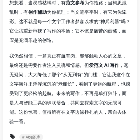
想想看，当灵感枯竭时，有
范文参考
为你指路；当构思混
乱时，有
创作辅助
为你梳理；当文笔平平时，有它为你添
彩。这不就是每一个文字工作者梦寐以求的“神兵利器”吗？
它让我重新审视了写作的本质：它不该是痛苦的煎熬，而
应是充满乐趣的创造。
我仍然相信，一篇真正有血有肉、能够触动人心的文章，
最终还是需要作者注入灵魂和情感。但
爱范文 AI 写作
，毫
无疑问，大大降低了那个“从无到有”的门槛，它让我这个在
文字海洋里浮浮沉沉的“老船长”，看到了更远的航程，也感
受到了更轻松的起航。未来的写作，不再是单打独斗，而
是人与智能工具的珠联璧合，共同去探索文字的无限可
能。这份惊喜，值得所有在文字边缘挣扎的人，亲自去体
验一番。
# AI知识库