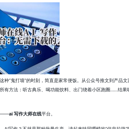
种“鬼打墙”的时刻，简直是家常便饭。从公众号推文到产品文案，
所有方法：听古典乐、喝功能饮料、出门绕着小区跑圈……结果
——
ai 写作大师在线
平台。
。AI写作？不就是那种批量生产、读起来味同嚼蜡的“信息垃圾