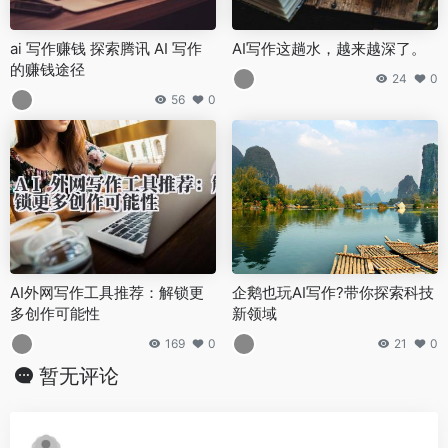
ai 写作赚钱 探索腾讯 AI 写作
AI写作这趟水，越来越深了。
的赚钱途径
24
0
56
0
AI外网写作工具推荐：解锁更
企鹅也玩AI写作?带你探索科技
多创作可能性
新领域
169
0
21
0
暂无评论