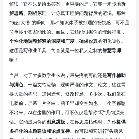
解读。它不只是给出答案，更重要的是，它能一步步地
拆
解思路、剖析原理
，让你真正理解问题背后的逻辑。那种
“恍然大悟”的瞬间，那种知识体系被打通的畅快感，可不是
简单抄个答案能比的。而且，它还能根据你的理解程度，
个性化地调整解释的深度和广度
，确保你真的消化吸收。
这哪是写作业工具，简直就是一位私人定制的
智慧导师
嘛！
当然，对于大多数学生来说，最头疼的可能还是
写作辅助
与润色
。一篇文笔流畅、逻辑严谨的作文、论文，往往需
要大量的构思、遣词造句、修改打磨。多少次，我们坐在
电脑前，屏幕一片空白，脑子里却空空如也，一个字都憋
不出来。AI在这里的作用，可不仅仅是帮你“写”几句漂亮
话。它能成为你的
创意跳板
，在你思路枯竭时，为你
提供
多样化的主题建议和论点支持
。你可以和它进行“头脑风