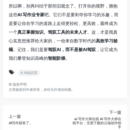
所以啊，别再纠结于那些旧观念了。打开你的视野，拥抱
这些
AI 写作业专家
吧。它们不是要剥夺你学习的乐趣，而
是要让你在学习的道路上走得更轻松、更高效，最终成为
一个
真正掌握知识、驾驭工具的未来人才
。这，才是我真
心实意想推荐给大家的，一份来自数字时代的
高效学习秘
籍
。记住，我们是要
驾驭AI，而不是被AI驾驭
，让它成为
我们攀登知识高峰的
智能阶梯
。
# AI知识库
©
版权声明
文章版权归作者所有，未经允许请勿转载。
下一篇
上一篇
ai 写作大师在线 AI 写作大师在
AI写作获奖了。
线平台：无需下载的云端创作助
手