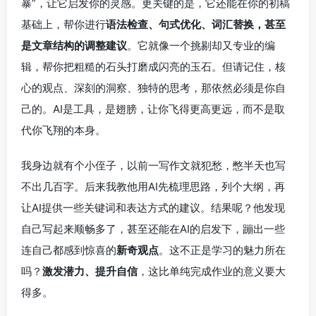
暴”，让它启发你的灵感。更关键的是，它还能在你的初稿
基础上，帮你进行
语法检查、句式优化、词汇替换，甚至
是文章结构的调整建议
。它就像一个挑剔却又专业的编
辑，帮你把粗糙的石头打磨成闪亮的玉石。但请记住，核
心的观点、深刻的洞察、独特的思考，那依然必须是你自
己的。AI是工具，是翅膀，让你飞得更高更远，而不是取
代你飞翔的本身。
我身边就有个小侄子，以前一写作文就犯愁，憋半天也写
不出几百字。后来我教他用AI先梳理思路，列个大纲，再
让AI提供一些关键词和表达方式的建议。结果呢？他发现
自己写起来顺畅多了，甚至还能在AI的启发下，蹦出一些
连自己都感到惊喜的
新奇观点
。这不正是学习的魅力所在
吗？
激发潜力、提升自信
，这比单纯完成作业的意义要大
得多。