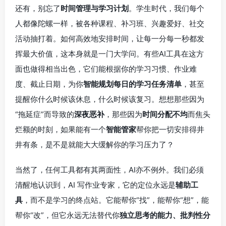
还有，别忘了
时间管理与学习计划
。学生时代，我们每个
人都像陀螺一样，被各种课程、补习班、兴趣爱好、社交
活动抽打着。如何高效地安排时间，让每一分每一秒都发
挥最大价值，这本身就是一门大学问。有些AI工具在这方
面也做得相当出色，它们能根据你的学习习惯、作业难
度、截止日期，为你
智能规划每日的学习任务清单
，甚至
提醒你什么时候该休息，什么时候该复习。想想那些因为
“拖延症”而导致的
深夜恶补
，那些因为
时间分配不均
而焦头
烂额的时刻，如果能有一个
智能管家
帮你把一切安排得井
井有条，是不是就能大大缓解你的学习压力了？
当然了，任何工具都有其两面性，AI亦不例外。我们必须
清醒地认识到，AI 写作业专家，它的定位永远是
辅助工
具
，而不是学习的终点站。它能帮你“找”，能帮你“想”，能
帮你“改”，但它永远无法替代你
独立思考的能力、批判性分