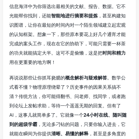
信息海洋中为你筛选出最相关的文献、报告、数据。它不
光能帮你找到，还能
智能地进行摘要和提炼
，甚至构建知
识图谱，让你在最短的时间内对一个陌生领域建立起宏观
的认知框架。想象一下，那些原本要花上好几个通宵才能
完成的案头工作，现在在它的协助下，可能只需要一杯茶
的功夫就能搞定大半。这可不是偷懒，这是把
时间和精力
用在更重要的地方啊！
再说说那些让你抓耳挠腮的
概念解析与疑难解答
。数学公
式看不懂？物理原理绕晕了？历史事件的因果关系搞不
清？传统方法，你可能得翻书、问老师、找同学，或者跑
到论坛上发帖求助，等待一个遥遥无期的回复。但有了
AI，这事儿就简单多了。它就像一个
24小时在线、随叫随
到的超级学霸
，无论多刁钻的问题，只要你输入进去，它
就能在瞬间为你提供
清晰、易懂的解释
，甚至是多角度的