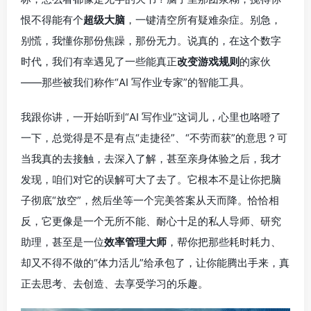
恨不得能有个
超级大脑
，一键清空所有疑难杂症。别急，
别慌，我懂你那份焦躁，那份无力。说真的，在这个数字
时代，我们有幸遇见了一些能真正
改变游戏规则
的家伙
——那些被我们称作“AI 写作业专家”的智能工具。
我跟你讲，一开始听到“AI 写作业”这词儿，心里也咯噔了
一下，总觉得是不是有点“走捷径”、“不劳而获”的意思？可
当我真的去接触，去深入了解，甚至亲身体验之后，我才
发现，咱们对它的误解可大了去了。它根本不是让你把脑
子彻底“放空”，然后坐等一个完美答案从天而降。恰恰相
反，它更像是一个无所不能、耐心十足的私人导师、研究
助理，甚至是一位
效率管理大师
，帮你把那些耗时耗力、
却又不得不做的“体力活儿”给承包了，让你能腾出手来，真
正去思考、去创造、去享受学习的乐趣。