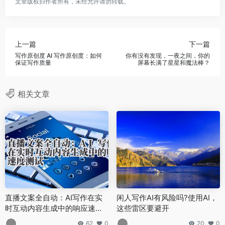
文章版权归作者所有，未经允许请勿转载。
上一篇
下一篇
写作原创度 AI 写作原创度：如何
你有没有发现，一夜之间，你的
保证写作质量
屏幕长满了星星和魔法棒？
相关文章
直播文案全自动：AI写作在实
闲人写作AI有风险吗?使用AI，
时互动内容生成中的响应速度
这些雷区要避开
测试
62
0
20
0